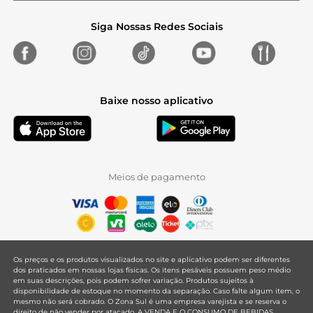
Siga Nossas Redes Sociais
Baixe nosso aplicativo
Meios de pagamento
Os preços e os produtos visualizados no site e aplicativo podem ser diferentes
dos praticados em nossas lojas físicas. Os itens pesáveis possuem peso médio
em suas descrições, pois podem sofrer variação. Produtos sujeitos à
disponibilidade de estoque no momento da separação. Caso falte algum item, o
mesmo não será cobrado. O Zona Sul é uma empresa varejista e se reserva o
direito de não vender por atacado. A VENDA E O CONSUMO DE BEBIDAS