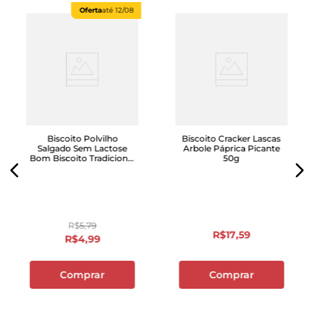
Oferta
até
12/08
Biscoito Polvilho
Biscoito Cracker Lascas
Salgado Sem Lactose
Arbole Páprica Picante
Bom Biscoito Tradicional
50g
Pacote 100g
R$
5
,
79
R$
17
,
59
R$
4
,
99
Comprar
Comprar