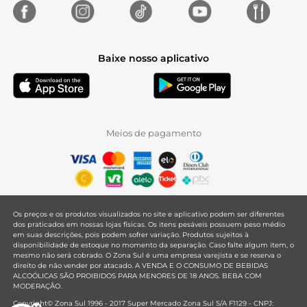
Baixe nosso aplicativo
Meios de pagamento
Os preços e os produtos visualizados no site e aplicativo podem ser diferentes
dos praticados em nossas lojas físicas. Os itens pesáveis possuem peso médio
em suas descrições, pois podem sofrer variação. Produtos sujeitos à
disponibilidade de estoque no momento da separação. Caso falte algum item, o
mesmo não será cobrado. O Zona Sul é uma empresa varejista e se reserva o
direito de não vender por atacado. A VENDA E O CONSUMO DE BEBIDAS
ALCOÓLICAS SÃO PROIBIDOS PARA MENORES DE 18 ANOS. BEBA COM
MODERAÇÃO.
Copyright© Zona Sul 1996 - 2017 Super Mercado Zona Sul S/A F1129 - CNPJ: