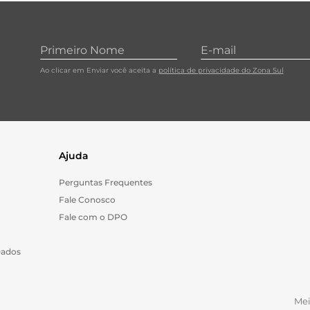
10
º
carne moida
Ao clicar em Enviar você aceita a
política de privacidade do Zona Sul
Ajuda
Perguntas Frequentes
Fale Conosco
Fale com o DPO
Dados
Me