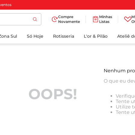
ventos
Compre
Minhas
M
Novamente
Listas
O
TERMOS MAIS
Zona Sul
Só Hoje
BUSCADOS
Rotisseria
L'or & Pilão
Ateliê 
1
º
cafe
2
º
iogurte
3
º
papel higienico
Nenhum pro
4
º
manteiga
O que eu dev
5
º
azeite
OOPS!
Verifiqu
6
º
detergente
Tente ut
Utilize
7
º
leite
Tente u
8
º
biscoito
9
º
chocolate