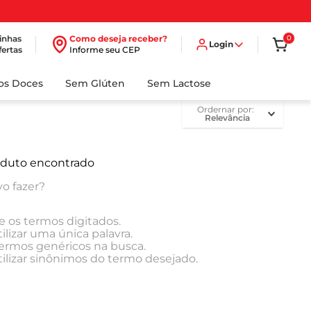
inhas
Como deseja receber?
0
Login
fertas
Informe seu CEP
dos Doces
Sem Glúten
Sem Lactose
ordernar por
Relevância
duto encontrado
o fazer?
e os termos digitados.
ilizar uma única palavra.
 termos genéricos na busca.
tilizar sinônimos do termo desejado.