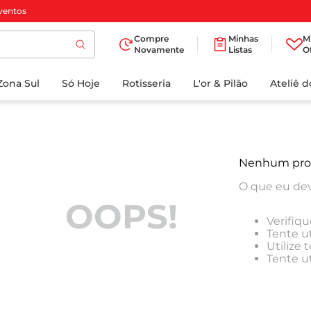
ventos
Compre
Minhas
M
Novamente
Listas
O
TERMOS MAIS
Zona Sul
Só Hoje
BUSCADOS
Rotisseria
L'or & Pilão
Ateliê 
1
º
cafe
2
º
papel higienico
3
º
manteiga
Nenhum pro
4
º
iogurte
O que eu dev
5
º
detergente
OOPS!
Verifiqu
6
º
azeite
Tente ut
Utilize
7
º
leite
Tente u
8
º
biscoito
9
º
chocolate