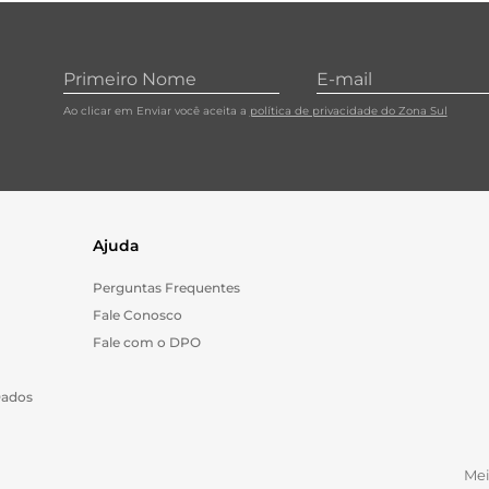
10
º
papel toalha
Ao clicar em Enviar você aceita a
política de privacidade do Zona Sul
Ajuda
Perguntas Frequentes
Fale Conosco
Fale com o DPO
Dados
Me