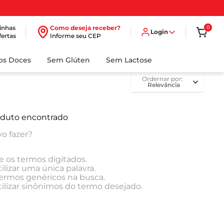
inhas
Como deseja receber?
0
Login
fertas
Informe seu CEP
dos Doces
Sem Glúten
Sem Lactose
ordernar por
Relevância
duto encontrado
o fazer?
e os termos digitados.
ilizar uma única palavra.
 termos genéricos na busca.
tilizar sinônimos do termo desejado.