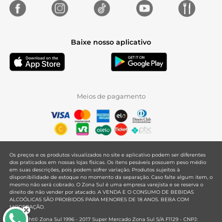
Baixe nosso aplicativo
Meios de pagamento
Os preços e os produtos visualizados no site e aplicativo podem ser diferentes
dos praticados em nossas lojas físicas. Os itens pesáveis possuem peso médio
em suas descrições, pois podem sofrer variação. Produtos sujeitos à
disponibilidade de estoque no momento da separação. Caso falte algum item, o
mesmo não será cobrado. O Zona Sul é uma empresa varejista e se reserva o
direito de não vender por atacado. A VENDA E O CONSUMO DE BEBIDAS
ALCOÓLICAS SÃO PROIBIDOS PARA MENORES DE 18 ANOS. BEBA COM
MODERAÇÃO.
Copyright© Zona Sul 1996 - 2017 Super Mercado Zona Sul S/A F1129 - CNPJ: