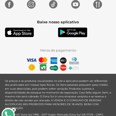
Baixe nosso aplicativo
Meios de pagamento
Os preços e os produtos visualizados no site e aplicativo podem ser diferentes
dos praticados em nossas lojas físicas. Os itens pesáveis possuem peso médio
em suas descrições, pois podem sofrer variação. Produtos sujeitos à
disponibilidade de estoque no momento da separação. Caso falte algum item, o
mesmo não será cobrado. O Zona Sul é uma empresa varejista e se reserva o
direito de não vender por atacado. A VENDA E O CONSUMO DE BEBIDAS
ALCOÓLICAS SÃO PROIBIDOS PARA MENORES DE 18 ANOS. BEBA COM
MODERAÇÃO.
Copyright© Zona Sul 1996 - 2017 Super Mercado Zona Sul S/A F1129 - CNPJ: