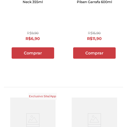
Neck 355ml
Pilsen Garrafa 600ml
R$
9
,
90
R$
15
,
90
R$
6
,
90
R$
11
,
90
Comprar
Comprar
Exclusivo Site/App