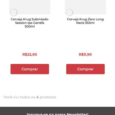
Cerveja Krug Submissão
Cerveja Krug Zero Long
Session Ipa Garrafa
Neck 355ml
500ml
R$
22
,
90
R$
9
,
90
Comprar
Comprar
Você viu todos os
4
produtos
Inscreva-se na nossa Newsletter!