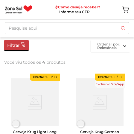
Como deseja receber?
Informe seu CEP
Pesquise aqui
ordenar por
Filtrar
Relevância
Você viu todos os
4
produtos
Oferta
até
10/08
Oferta
até
10/08
Exclusivo Site/App
Cerveja Krug Light Long
Cerveja Krug German