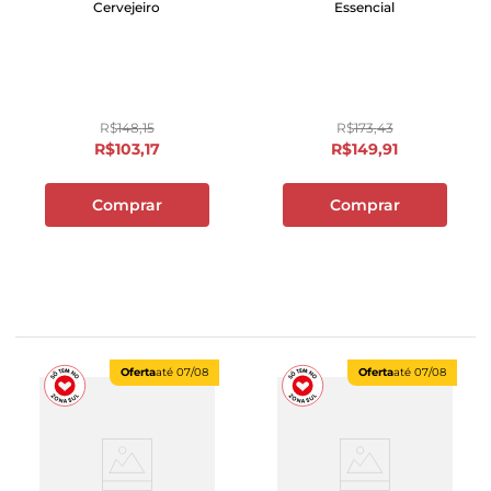
Cervejeiro
Essencial
R$
148
,
15
R$
173
,
43
R$
103
,
17
R$
149
,
91
Comprar
Comprar
Oferta
até
07/08
Oferta
até
07/08