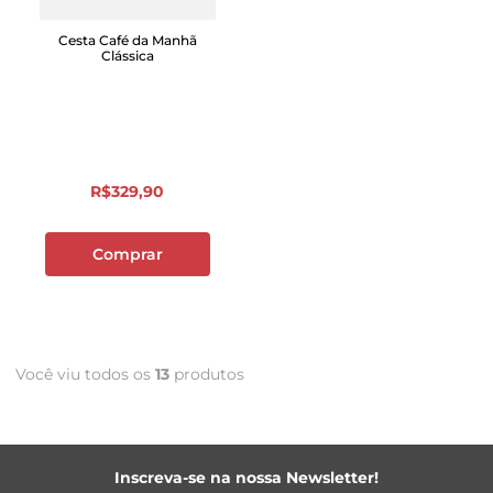
Cesta Café da Manhã
Clássica
R$
329
,
90
Comprar
Você viu todos os
13
produtos
Inscreva-se na nossa Newsletter!