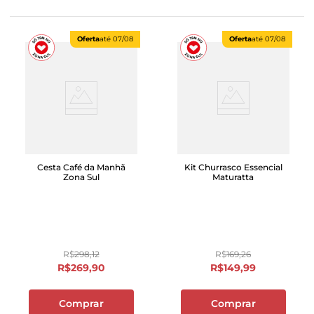
Oferta
até
07/08
Oferta
até
07/08
Cesta Café da Manhã
Kit Churrasco Essencial
Zona Sul
Maturatta
R$
298
,
12
R$
169
,
26
R$
269
,
90
R$
149
,
99
Comprar
Comprar