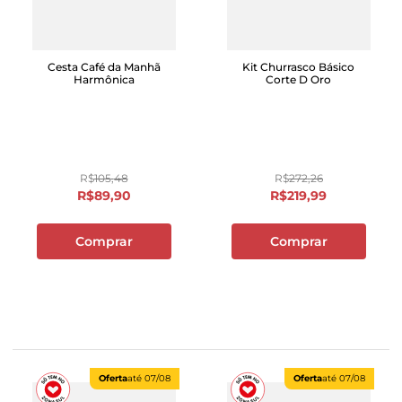
Cesta Café da Manhã
Kit Churrasco Básico
Harmônica
Corte D Oro
R$
105
,
48
R$
272
,
26
R$
89
,
90
R$
219
,
99
Comprar
Comprar
Oferta
até
07/08
Oferta
até
07/08