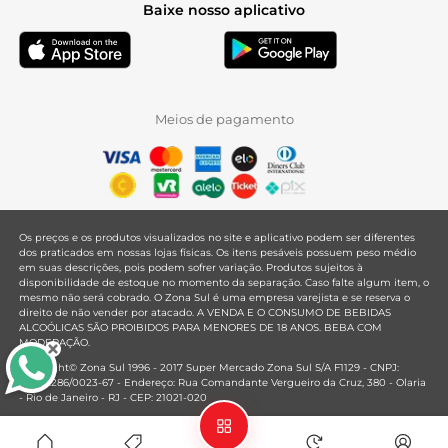
Baixe nosso aplicativo
Meios de pagamento
Os preços e os produtos visualizados no site e aplicativo podem ser diferentes
dos praticados em nossas lojas físicas. Os itens pesáveis possuem peso médio
em suas descrições, pois podem sofrer variação. Produtos sujeitos à
disponibilidade de estoque no momento da separação. Caso falte algum item, o
mesmo não será cobrado. O Zona Sul é uma empresa varejista e se reserva o
direito de não vender por atacado. A VENDA E O CONSUMO DE BEBIDAS
ALCOÓLICAS SÃO PROIBIDOS PARA MENORES DE 18 ANOS. BEBA COM
MODERAÇÃO.
Copyright© Zona Sul 1996 - 2017 Super Mercado Zona Sul S/A F1129 - CNPJ:
33.381.286/0023-67 - Endereço: Rua Comandante Vergueiro da Cruz, 380 - Olaria
- Rio de Janeiro - RJ - CEP: 21021-020
Mantido por