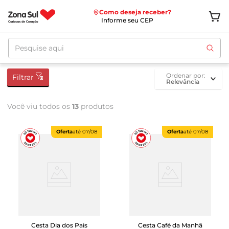
Como deseja receber?
Informe seu CEP
Pesquise aqui
ordenar por
Filtrar
Relevância
Você viu todos os
13
produtos
Oferta
até
07/08
Oferta
até
07/08
Cesta Dia dos Pais
Cesta Café da Manhã