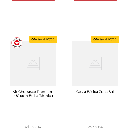
Oferta
até
07/08
Oferta
até
07/08
Kit Churrasco Premium
Cesta Básica Zona Sul
481 com Bolsa Térmica
R$
530
,
04
R$
157
,
04