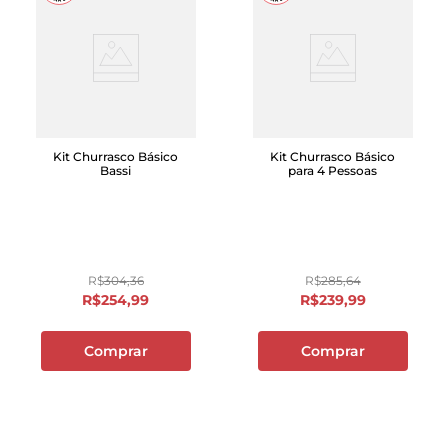
Kit Churrasco Básico
Kit Churrasco Básico
Bassi
para 4 Pessoas
R$
304
,
36
R$
285
,
64
R$
254
,
99
R$
239
,
99
Comprar
Comprar