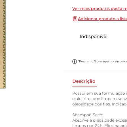
10
º
papel toalha
Ver mais produtos desta 
Adicionar produto a list
Indisponível
*Preços no Site e App podem ser di
Descrição
Possui em sua formulação i
e alecrim, que limpam suav
oleosidade dos fios. Indica
Shampoo Seco:
Absorve a oleosidade exces
limpos por 24h. Elimina odo