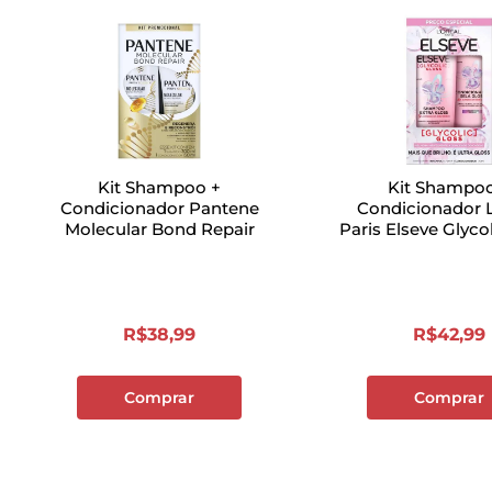
Kit Shampoo +
Kit Shampoo
Condicionador Pantene
Condicionador L
Molecular Bond Repair
Paris Elseve Glyco
R$
38
,
99
R$
42
,
99
Comprar
Comprar