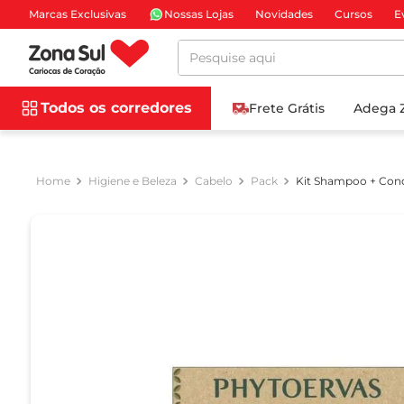
Marcas Exclusivas
Nossas Lojas
Novidades
Cursos
E
Pesquise aqui
Todos os corredores
Frete Grátis
Adega 
Higiene e Beleza
Cabelo
Pack
Kit Shampoo + Cond