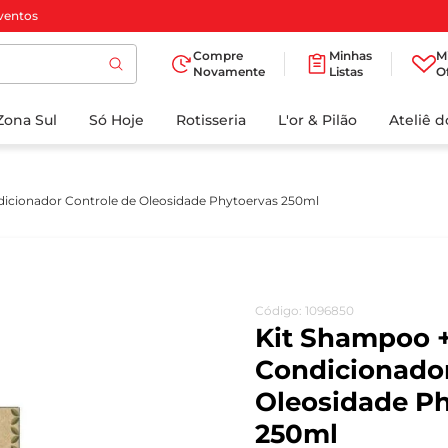
ventos
Compre
Minhas
M
Novamente
Listas
O
TERMOS MAIS
Zona Sul
Só Hoje
BUSCADOS
Rotisseria
L'or & Pilão
Ateliê 
1
º
cafe
2
º
papel higienico
icionador Controle de Oleosidade Phytoervas 250ml
3
º
manteiga
4
º
iogurte
5
º
detergente
Código
:
1096850
6
º
azeite
Kit Shampoo 
7
º
leite
Condicionador
Oleosidade P
8
º
biscoito
250ml
9
º
chocolate