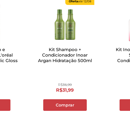
Oferta
até
12/08
 e
Kit Shampoo +
Kit In
'oréal
Condicionador Inoar
lic Gloss
Argan Hidratação 500ml
Cond
R$
36
,
99
R$
31
,
99
Comprar