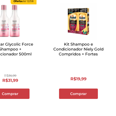
Oferta
até
12/08
oar Glycolic Force
Kit Shampoo e
Shampoo +
Condicionador Niely Gold
icionador 500ml
Compridos + Fortes
R$
36
,
99
R$
19
,
99
R$
31
,
99
Comprar
Comprar