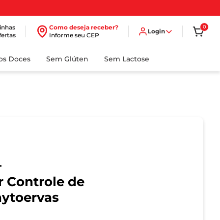
inhas
Como deseja receber?
0
Login
fertas
Informe seu CEP
dos Doces
Sem Glúten
Sem Lactose
+
 Controle de
hytoervas