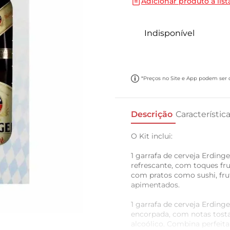
Adicionar produto a list
10
º
cebola
Indisponível
*Preços no Site e App podem ser di
Descrição
Característic
O Kit inclui:
1 garrafa de cerveja Erding
refrescante, com toques fru
com pratos como sushi, frut
apimentados.
1 garrafa de cerveja Erding
encorpada, com notas tosta
alcoólico. Combina perfeit