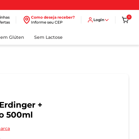
inhas
Como deseja receber?
0
Login
fertas
Informe seu CEP
Sem Glúten
Sem Lactose
 Erdinger +
vo 500ml
marca