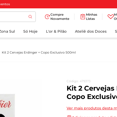
ventos
Compre
Minhas
M
Novamente
Listas
O
TERMOS MAIS
Zona Sul
Só Hoje
BUSCADOS
L'or & Pilão
Ateliê dos Doces
1
º
cafe
2
º
papel higienico
Kit 2 Cervejas Erdinger + Copo Exclusivo 500ml
3
º
iogurte
4
º
manteiga
5
º
detergente
Código
:
479373
6
º
azeite
Kit 2 Cervejas
7
º
biscoito
Copo Exclusi
8
º
leite
Ver mais produtos desta 
9
º
chocolate