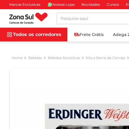
Marcas Exclusivas
Nossas Lojas
Novidades
Cursos
E
Pesquise aqui
Todos os corredores
Frete Grátis
Adega 
Bebidas
Bebidas Alcoólicas
Kits e Barris de Cerveja