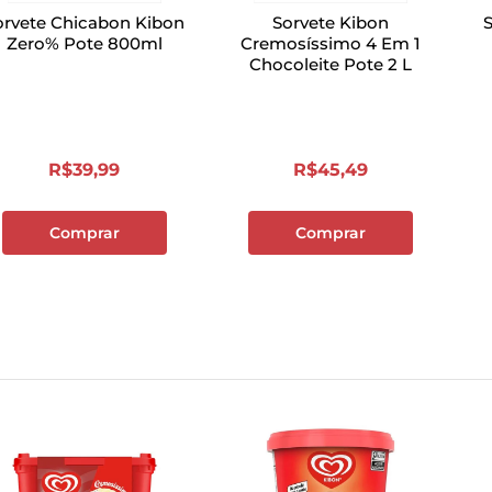
orvete Chicabon Kibon
Sorvete Kibon
Zero% Pote 800ml
Cremosíssimo 4 Em 1
Chocoleite Pote 2 L
R$
39
,
99
R$
45
,
49
Comprar
Comprar