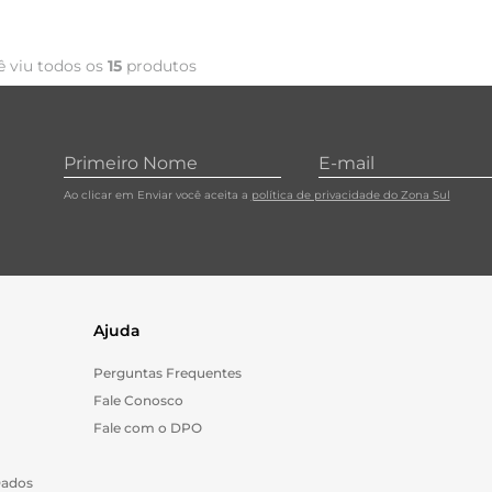
ê viu todos os
15
produtos
Ao clicar em Enviar você aceita a
política de privacidade do Zona Sul
Ajuda
Perguntas Frequentes
Fale Conosco
Fale com o DPO
Dados