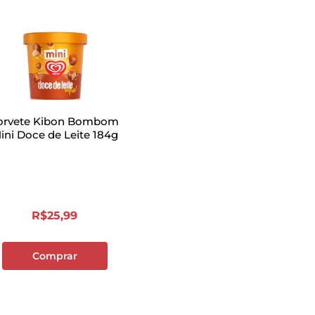
orvete Kibon Bombom
ini Doce de Leite 184g
R$
25
,
99
Comprar