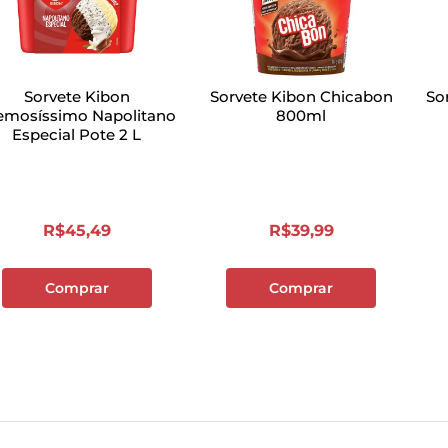
Sorvete Kibon
Sorvete Kibon Chicabon
So
emosíssimo Napolitano
800ml
Especial Pote 2 L
R$
45
,
49
R$
39
,
99
Comprar
Comprar