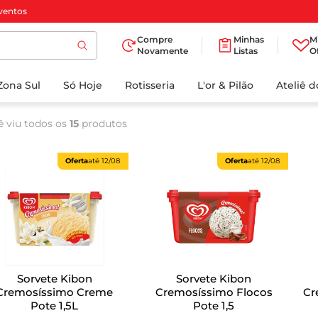
ventos
Compre
Minhas
M
Novamente
Listas
O
TERMOS MAIS
Zona Sul
Só Hoje
BUSCADOS
Rotisseria
L'or & Pilão
Ateliê 
1
º
cafe
ê viu todos os
15
produtos
2
º
iogurte
3
º
papel higienico
Oferta
até
12/08
Oferta
até
12/08
4
º
manteiga
5
º
azeite
6
º
detergente
7
º
leite
Sorvete Kibon
Sorvete Kibon
8
º
biscoito
Cremosíssimo Creme
Cremosíssimo Flocos
Crem
Pote 1,5L
Pote 1,5
9
º
chocolate