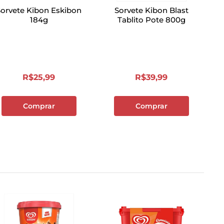
Sorvete Kibon Eskibon
Sorvete Kibon Blast
184g
Tablito Pote 800g
R$
25
,
99
R$
39
,
99
Comprar
Comprar