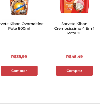
rvete Kibon Ovomaltine
Sorvete Kibon
Pote 800ml
Cremosíssimo 4 Em 1
Pote 2L
R$
39
,
99
R$
45
,
49
Comprar
Comprar