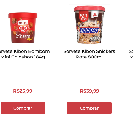
orvete Kibon Bombom
Sorvete Kibon Snickers
S
Mini Chicabon 184g
Pote 800ml
M
R$
25
,
99
R$
39
,
99
Comprar
Comprar