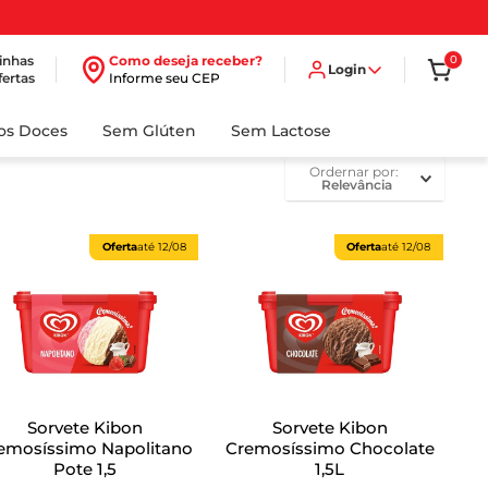
inhas
Como deseja receber?
0
Login
fertas
Informe seu CEP
dos Doces
Sem Glúten
Sem Lactose
ordernar por
Relevância
Oferta
até
12/08
Oferta
até
12/08
Sorvete Kibon
Sorvete Kibon
osíssimo Napolitano
Cremosíssimo Chocolate
Pote 1,5
1,5L