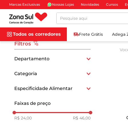
Marcas Exclusivas
Nossas Lojas
Novidades
Cursos
E
Pesquise aqui
Todos os corredores
Frete Grátis
Adega 
Filtros
Voc
Departamento
Congelados
Categoria
Sorvetes e Sobremesas
Especificidade Alimentar
Sem Adição de Açúcar
Faixas de preço
R$ 24,00
R$ 46,00