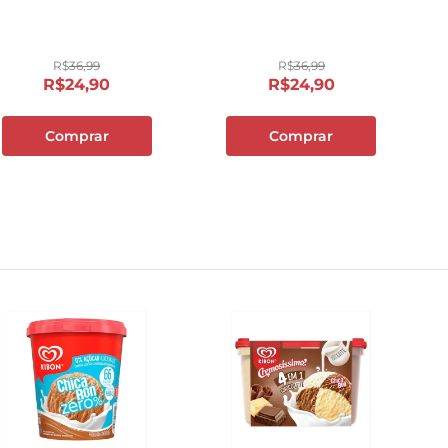
10
º
carne moida
R$
36
,
99
R$
36
,
99
R$
24
,
90
R$
24
,
90
Comprar
Comprar