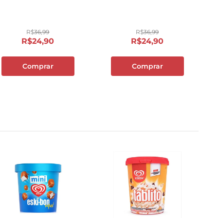
R$
36
,
99
R$
36
,
99
R$
24
,
90
R$
24
,
90
Comprar
Comprar