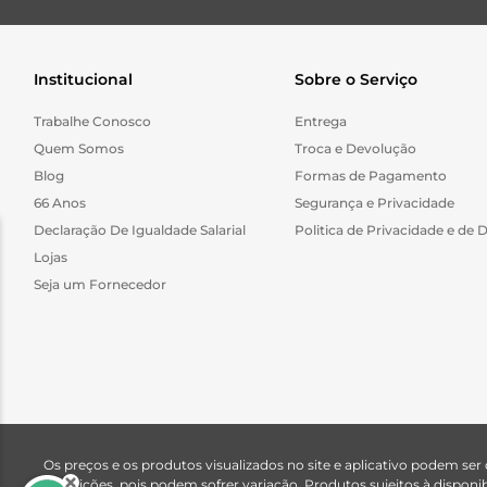
Institucional
Sobre o Serviço
Trabalhe Conosco
Entrega
Quem Somos
Troca e Devolução
Blog
Formas de Pagamento
66 Anos
Segurança e Privacidade
Declaração De Igualdade Salarial
Politica de Privacidade e de 
Lojas
Seja um Fornecedor
Os preços e os produtos visualizados no site e aplicativo podem ser
descrições, pois podem sofrer variação. Produtos sujeitos à dispo