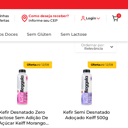
inhas
Como deseja receber?
0
Login
fertas
Informe seu CEP
dos Doces
Sem Glúten
Sem Lactose
ordernar por
Relevância
Oferta
até
12/08
Oferta
até
12/08
Kefir Desnatado Zero
Kefir Semi Desnatado
actose Sem Adição De
Adoçado Keiff 500g
Açúcar Keiff Morango