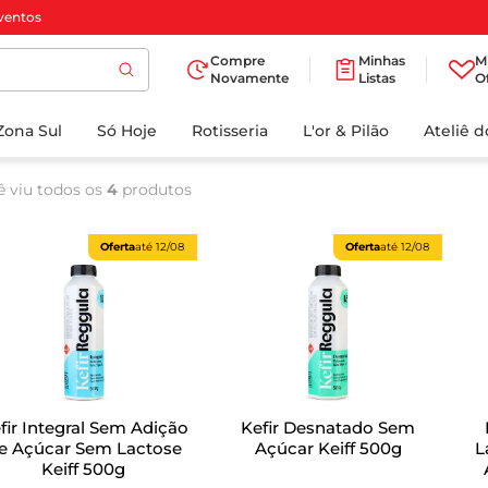
ventos
Compre
Minhas
M
Novamente
Listas
O
TERMOS MAIS
Zona Sul
Só Hoje
BUSCADOS
Rotisseria
L'or & Pilão
Ateliê 
1
º
cafe
ê viu todos os
4
produtos
2
º
iogurte
3
º
papel higienico
Oferta
até
12/08
Oferta
até
12/08
4
º
manteiga
5
º
azeite
6
º
detergente
7
º
leite
fir Integral Sem Adição
Kefir Desnatado Sem
8
º
biscoito
e Açúcar Sem Lactose
Açúcar Keiff 500g
L
Keiff 500g
9
º
chocolate