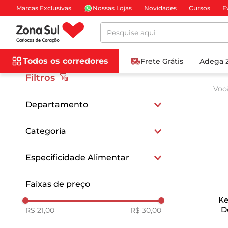
Marcas Exclusivas
Nossas Lojas
Novidades
Cursos
E
Pesquise aqui
Todos os corredores
Frete Grátis
Adega 
Filtros
Voc
Departamento
Frios e Laticínios
Categoria
Iogurtes
Especificidade Alimentar
Sem Adição de Açúcar
Faixas de preço
Sem Conservantes
Ke
D
R$ 21,00
Sem Glúten
R$ 30,00
Sem Lactose