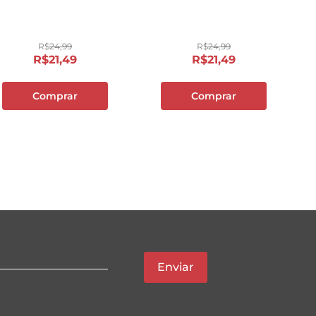
500g
R$
24
,
99
R$
24
,
99
R$
21
,
49
R$
21
,
49
Comprar
Comprar
Enviar