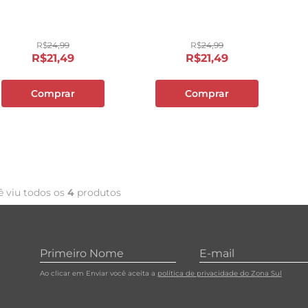
10
º
carne moida
R$
24
,
99
R$
24
,
99
R$
21
,
49
R$
21
,
49
Comprar
Comprar
ê viu todos os
4
produtos
Ao clicar em Enviar você aceita a
política de privacidade do Zona Sul