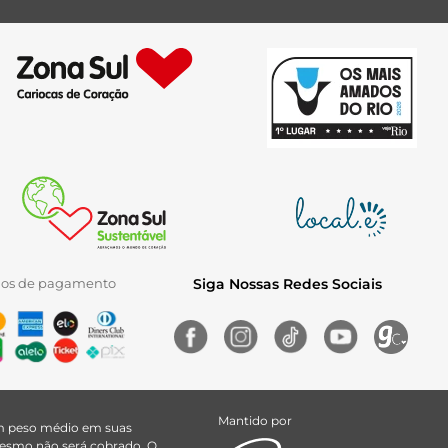
ios de pagamento
Siga Nossas Redes Sociais
Mantido por
uem peso médio em suas
 mesmo não será cobrado. O