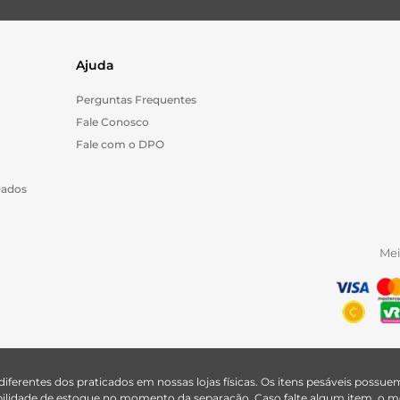
Ajuda
Perguntas Frequentes
Fale Conosco
Fale com o DPO
Dados
Me
 diferentes dos praticados em nossas lojas físicas. Os itens pesáveis poss
nibilidade de estoque no momento da separação. Caso falte algum item, o