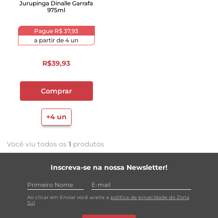
Jurupinga Dinalle Garrafa
975ml
Pague
R$ 37,93
a partir de
4
un
R$
39
,
93
Comprar
+
4
un
Você viu todos os
1
produtos
Inscreva-se na nossa Newsletter!
Ao clicar em Enviar você aceita a
política de privacidade do Zona
Sul