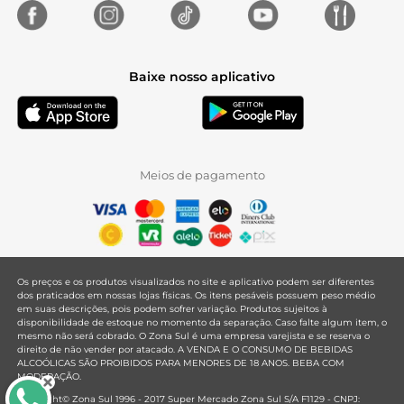
Baixe nosso aplicativo
Meios de pagamento
Os preços e os produtos visualizados no site e aplicativo podem ser diferentes
dos praticados em nossas lojas físicas. Os itens pesáveis possuem peso médio
em suas descrições, pois podem sofrer variação. Produtos sujeitos à
disponibilidade de estoque no momento da separação. Caso falte algum item, o
mesmo não será cobrado. O Zona Sul é uma empresa varejista e se reserva o
direito de não vender por atacado. A VENDA E O CONSUMO DE BEBIDAS
ALCOÓLICAS SÃO PROIBIDOS PARA MENORES DE 18 ANOS. BEBA COM
MODERAÇÃO.
Copyright© Zona Sul 1996 - 2017 Super Mercado Zona Sul S/A F1129 - CNPJ: