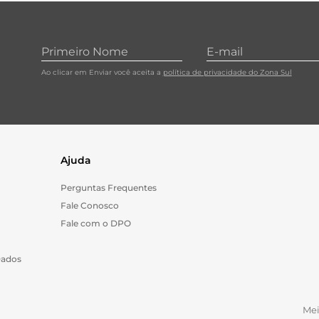
10
º
papel toalha
Ao clicar em Enviar você aceita a
política de privacidade do Zona Sul
Ajuda
Perguntas Frequentes
Fale Conosco
Fale com o DPO
Dados
Me