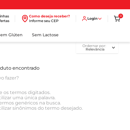
inhas
Como deseja receber?
0
Login
fertas
Informe seu CEP
Sem Glúten
Sem Lactose
ordernar por
Relevância
duto encontrado
o fazer?
e os termos digitados.
ilizar uma única palavra.
 termos genéricos na busca.
tilizar sinônimos do termo desejado.