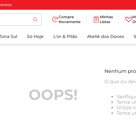
ventos
Compre
Minhas
M
Novamente
Listas
O
TERMOS MAIS
Zona Sul
Só Hoje
BUSCADOS
L'or & Pilão
Ateliê dos Doces
1
º
cafe
2
º
papel higienico
3
º
manteiga
Nenhum pro
4
º
iogurte
O que eu dev
5
º
detergente
OOPS!
Verifiqu
6
º
azeite
Tente ut
Utilize
7
º
leite
Tente u
8
º
biscoito
9
º
chocolate