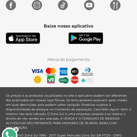
Baixe nosso aplicativo
Meios de pagamento
Os preços e os produtos visualizados no site e aplicativo podem ser diferentes
dos praticados em nossas lojas físicas. Os itens pesáveis possuem peso médio
em suas descrições, pois podem sofrer variação. Produtos sujeitos à
disponibilidade de estoque no momento da separação. Caso falte algum item, o
mesmo não será cobrado. O Zona Sul é uma empresa varejista e se reserva o
direito de não vender por atacado. A VENDA E O CONSUMO DE BEBIDAS
ALCOÓLICAS SÃO PROIBIDOS PARA MENORES DE 18 ANOS. BEBA COM
MODERAÇÃO.
Copyright© Zona Sul 1996 - 2017 Super Mercado Zona Sul S/A F1129 - CNPJ: