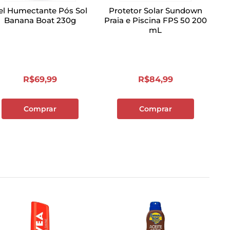
el Humectante Pós Sol
Protetor Solar Sundown
Banana Boat 230g
Praia e Piscina FPS 50 200
mL
R$
69
,
99
R$
84
,
99
Comprar
Comprar