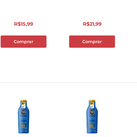
10
º
carne moida
R$
15
,
99
R$
21
,
99
Comprar
Comprar