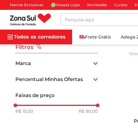
Marcas Exclusivas
Nossas Lojas
Novidades
Cursos
E
Pesquise aqui
Todos os corredores
Frete Grátis
Adega 
Filtros
Voc
Marca
NIVEA
Percentual Minhas Ofertas
BANANA BOAT
15
Faixas de preço
SUNDOWN
R$ 15,00
R$ 90,00
P