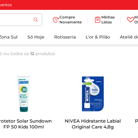
ventos
Compre
Minhas
M
Novamente
Listas
O
TERMOS MAIS
Zona Sul
Só Hoje
BUSCADOS
Rotisseria
L'or & Pilão
Ateliê 
1
º
cafe
ê viu todos os
12
produtos
2
º
iogurte
3
º
papel higienico
4
º
manteiga
5
º
azeite
6
º
detergente
7
º
leite
rotetor Solar Sundown
NIVEA Hidratante Labial
P
8
º
biscoito
FP 50 Kids 100ml
Original Care 4,8g
9
º
chocolate