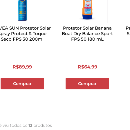
VEA SUN Protetor Solar
Protetor Solar Banana
P
Spray Protect & Toque
Boat Dry Balance Sport
S
Seco FPS 30 200ml
FPS 50 180 mL
R$
89
,
99
R$
64
,
99
Comprar
Comprar
ê viu todos os
12
produtos