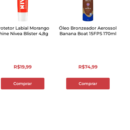
rotetor Labial Morango
Óleo Bronzeador Aerossol
hine Nivea Blister 4,8g
Banana Boat 15FPS 170ml
R$
19
,
99
R$
74
,
99
Comprar
Comprar