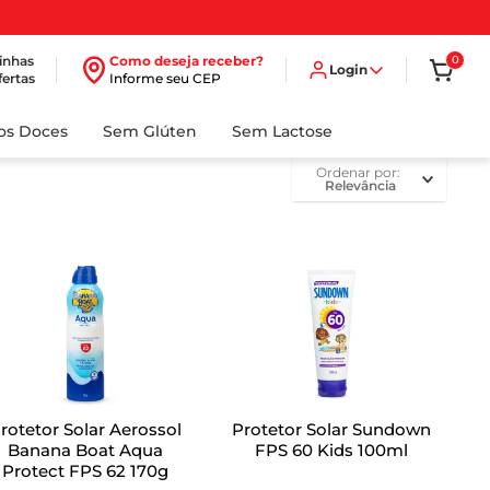
inhas
Como deseja receber?
0
Login
fertas
Informe seu CEP
dos Doces
Sem Glúten
Sem Lactose
ordenar por
Relevância
rotetor Solar Aerossol
Protetor Solar Sundown
Banana Boat Aqua
FPS 60 Kids 100ml
Protect FPS 62 170g