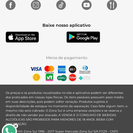
Baixe nosso aplicativo
Meios de pagamento
Os preços e os produtos visualizados no site e aplicativo podem ser diferentes
dos praticados em nossas lojas físicas. Os itens pesáveis possuem peso médio
em suas descrições, pois podem sofrer variação. Produtos sujeitos à
disponibilidade de estoque no momento da separação. Caso falte algum item, o
mesmo não será cobrado. O Zona Sul é uma empresa varejista e se reserva o
direito de não vender por atacado. A VENDA E O CONSUMO DE BEBIDAS
ALCOÓLICAS SÃO PROIBIDOS PARA MENORES DE 18 ANOS. BEBA COM
MODERAÇÃO.
Copyright© Zona Sul 1996 - 2017 Super Mercado Zona Sul S/A F1129 - CNPJ: