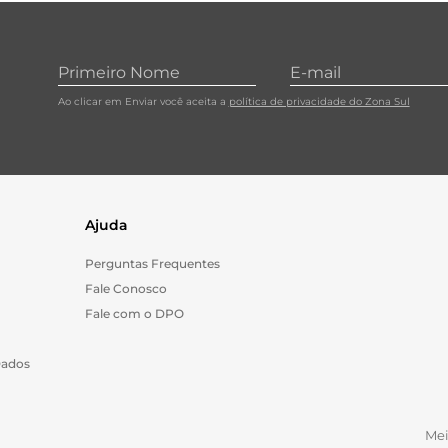
10
º
carne moida
Ao clicar em Enviar você aceita a
política de privacidade do Zona Sul
Ajuda
Perguntas Frequentes
Fale Conosco
Fale com o DPO
Dados
Me