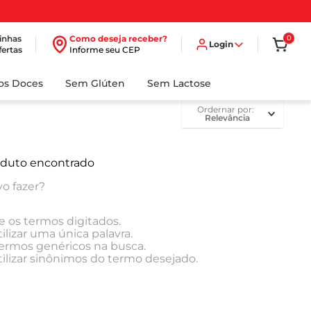
inhas
Como deseja receber?
0
Login
fertas
Informe seu CEP
dos Doces
Sem Glúten
Sem Lactose
ordernar por
Relevância
duto encontrado
o fazer?
e os termos digitados.
ilizar uma única palavra.
 termos genéricos na busca.
tilizar sinônimos do termo desejado.