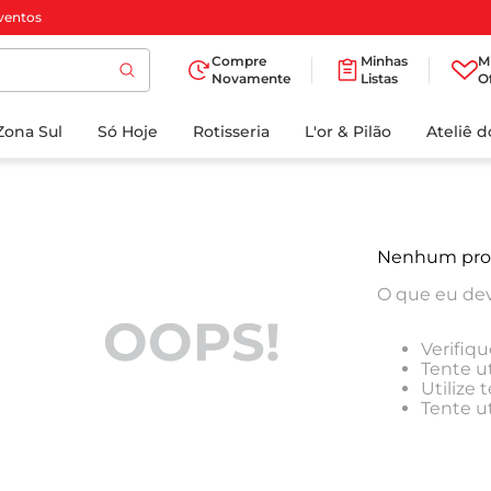
ventos
Compre
Minhas
M
Novamente
Listas
O
TERMOS MAIS
Zona Sul
Só Hoje
BUSCADOS
Rotisseria
L'or & Pilão
Ateliê 
1
º
cafe
2
º
iogurte
3
º
papel higienico
Nenhum pro
4
º
manteiga
O que eu dev
5
º
azeite
OOPS!
Verifiqu
6
º
detergente
Tente ut
Utilize
7
º
leite
Tente u
8
º
biscoito
9
º
chocolate