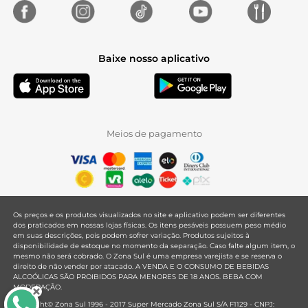
Baixe nosso aplicativo
Meios de pagamento
Os preços e os produtos visualizados no site e aplicativo podem ser diferentes
dos praticados em nossas lojas físicas. Os itens pesáveis possuem peso médio
em suas descrições, pois podem sofrer variação. Produtos sujeitos à
disponibilidade de estoque no momento da separação. Caso falte algum item, o
mesmo não será cobrado. O Zona Sul é uma empresa varejista e se reserva o
direito de não vender por atacado. A VENDA E O CONSUMO DE BEBIDAS
ALCOÓLICAS SÃO PROIBIDOS PARA MENORES DE 18 ANOS. BEBA COM
MODERAÇÃO.
Copyright© Zona Sul 1996 - 2017 Super Mercado Zona Sul S/A F1129 - CNPJ: