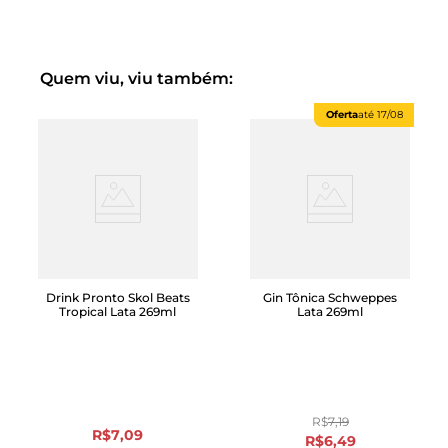
Quem viu, viu também:
Oferta
até
17/08
Drink Pronto Skol Beats
Gin Tônica Schweppes
Tropical Lata 269ml
Lata 269ml
R$
7
,
19
R$
7
,
09
R$
6
,
49