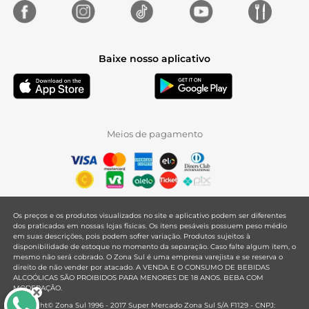
Baixe nosso aplicativo
Meios de pagamento
Os preços e os produtos visualizados no site e aplicativo podem ser diferentes
dos praticados em nossas lojas físicas. Os itens pesáveis possuem peso médio
em suas descrições, pois podem sofrer variação. Produtos sujeitos à
disponibilidade de estoque no momento da separação. Caso falte algum item, o
mesmo não será cobrado. O Zona Sul é uma empresa varejista e se reserva o
direito de não vender por atacado. A VENDA E O CONSUMO DE BEBIDAS
ALCOÓLICAS SÃO PROIBIDOS PARA MENORES DE 18 ANOS. BEBA COM
MODERAÇÃO.
Copyright© Zona Sul 1996 - 2017 Super Mercado Zona Sul S/A F1129 - CNPJ: