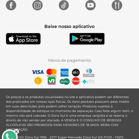
Baixe nosso aplicativo
Meios de pagamento
Os preços e os produtos visualizados no site e aplicativo podem ser diferentes
dos praticados em nossas lojas físicas. Os itens pesáveis possuem peso médio
em suas descrições, pois podem sofrer variação. Produtos sujeitos à
disponibilidade de estoque no momento da separação. Caso falte algum item, o
mesmo não será cobrado. O Zona Sul é uma empresa varejista e se reserva o
direito de não vender por atacado. A VENDA E O CONSUMO DE BEBIDAS
ALCOÓLICAS SÃO PROIBIDOS PARA MENORES DE 18 ANOS. BEBA COM
MODERAÇÃO.
Copyright© Zona Sul 1996 - 2017 Super Mercado Zona Sul S/A F1129 - CNPJ: