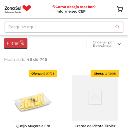
Como deseja receber?
Informe seu CEP
Pesquise aqui
ordenar por
Filtrar
Relevância
Mostrando
48 de 745
Oferta
até
07/08
Oferta
até
12/08
Queijo Muçarela Em
Creme de Ricota Tirolez