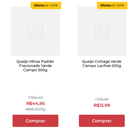
Oferta
até
12/08
Oferta
até
12/08
Queijo Minas Padrão
Queijo Cottage Verde
Fracionado Verde
Campo Lacfree 200g
Campo 500g
R$
52
,
49
R$
15
,
69
R$
44
,
95
R$
12
,
99
R$
89
,
90
/kg
Comprar
Comprar