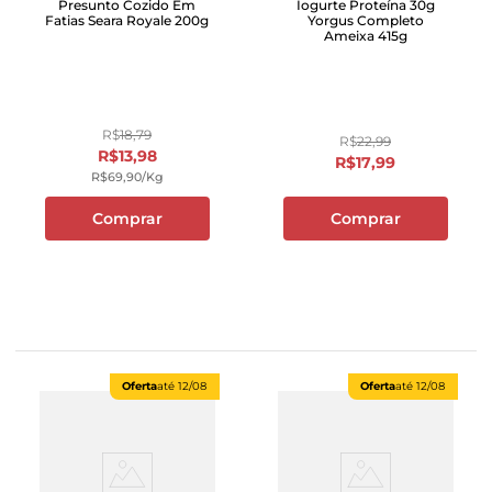
Presunto Cozido Em
Iogurte Proteína 30g
Fatias Seara Royale 200g
Yorgus Completo
Ameixa 415g
R$
18
,
79
R$
22
,
99
R$
13
,
98
R$
17
,
99
R$
69
,
90
/kg
Comprar
Comprar
Oferta
até
12/08
Oferta
até
12/08