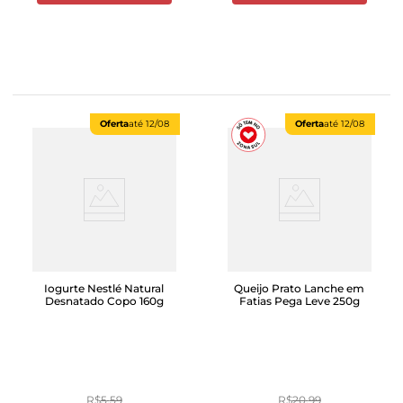
Oferta
até
12/08
Oferta
até
12/08
Iogurte Nestlé Natural
Queijo Prato Lanche em
Desnatado Copo 160g
Fatias Pega Leve 250g
R$
5
,
59
R$
20
,
99