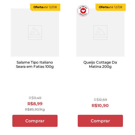
Oferta
até
12/08
Oferta
até
12/08
Salame Tipo Italiano
Queijo Cottage Da
Seara em Fatias 100g
Matina 200g
R$
11
,
49
R$
12
,
59
R$
8
,
99
R$
10
,
90
R$
89
,
90
/kg
Comprar
Comprar