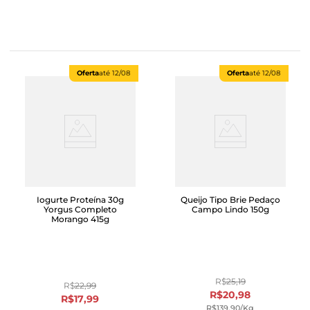
Oferta
até
12/08
Oferta
até
12/08
Iogurte Proteína 30g
Queijo Tipo Brie Pedaço
Yorgus Completo
Campo Lindo 150g
Morango 415g
R$
25
,
19
R$
22
,
99
R$
20
,
98
R$
17
,
99
R$
139
,
90
/kg