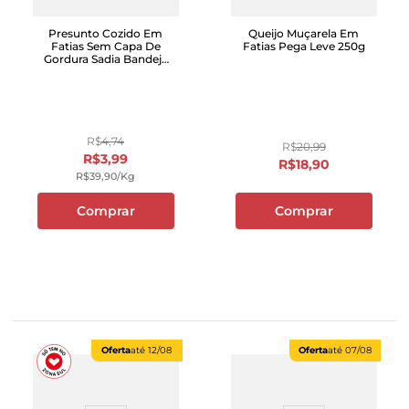
Presunto Cozido Em
Queijo Muçarela Em
Fatias Sem Capa De
Fatias Pega Leve 250g
Gordura Sadia Bandeja
100g
R$
4
,
74
R$
20
,
99
R$
3
,
99
R$
18
,
90
R$
39
,
90
/kg
Comprar
Comprar
Oferta
até
12/08
Oferta
até
07/08