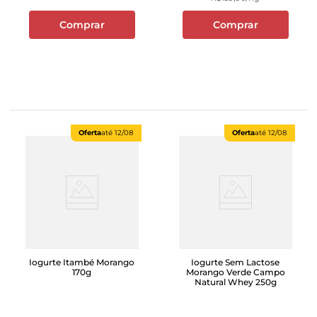
Comprar
Comprar
Oferta
até
12/08
Oferta
até
12/08
Iogurte Itambé Morango
Iogurte Sem Lactose
170g
Morango Verde Campo
Natural Whey 250g