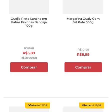
Queijo Prato Lanche em
Margarina Qualy Com
Fatias Fininhas Bandeja
Sal Pote 500g
100g
R$
7
,
29
R$
10
,
49
R$
5
,
89
R$
8
,
99
R$
58
,
90
/kg
Comprar
Comprar
Oferta
até
12/08
Oferta
até
12/08