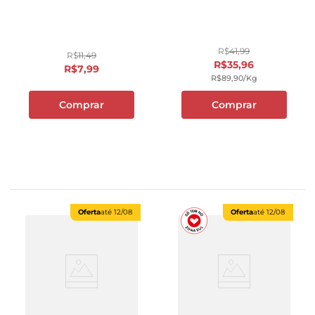
R$
41
,
99
R$
11
,
49
R$
35
,
96
R$
7
,
99
R$
89
,
90
/kg
Comprar
Comprar
Oferta
até
12/08
Oferta
até
12/08