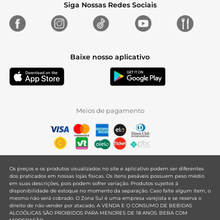
Siga Nossas Redes Sociais
Baixe nosso aplicativo
Meios de pagamento
Os preços e os produtos visualizados no site e aplicativo podem ser diferentes
dos praticados em nossas lojas físicas. Os itens pesáveis possuem peso médio
em suas descrições, pois podem sofrer variação. Produtos sujeitos à
disponibilidade de estoque no momento da separação. Caso falte algum item, o
mesmo não será cobrado. O Zona Sul é uma empresa varejista e se reserva o
direito de não vender por atacado. A VENDA E O CONSUMO DE BEBIDAS
ALCOÓLICAS SÃO PROIBIDOS PARA MENORES DE 18 ANOS. BEBA COM