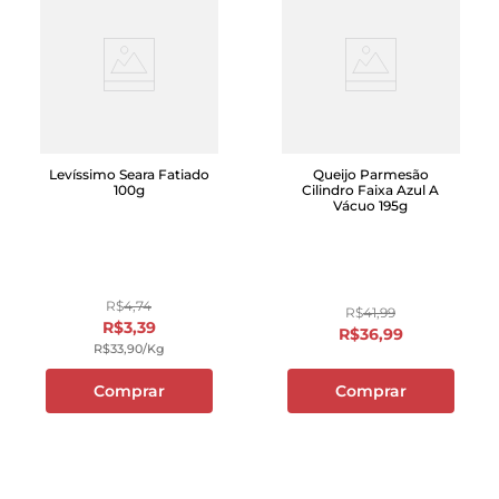
Levíssimo Seara Fatiado
Queijo Parmesão
100g
Cilindro Faixa Azul A
Vácuo 195g
R$
4
,
74
R$
41
,
99
R$
3
,
39
R$
36
,
99
R$
33
,
90
/kg
Comprar
Comprar