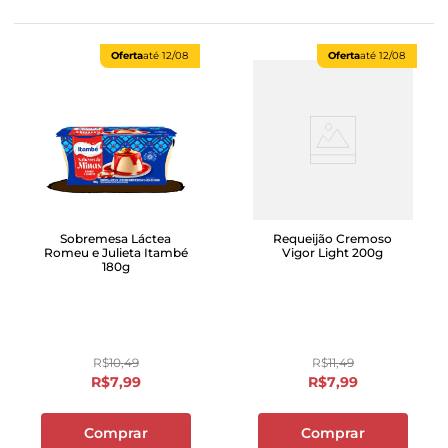
Oferta
até
12/08
Oferta
até
12/08
Sobremesa Láctea
Requeijão Cremoso
Romeu e Julieta Itambé
Vigor Light 200g
180g
R$
10
,
49
R$
11
,
49
R$
7
,
99
R$
7
,
99
Comprar
Comprar