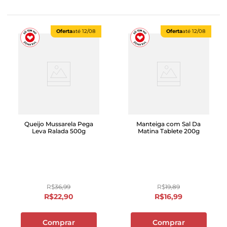
Oferta
até
12/08
Oferta
até
12/08
Queijo Mussarela Pega
Manteiga com Sal Da
Leva Ralada 500g
Matina Tablete 200g
R$
36
,
99
R$
19
,
89
R$
22
,
90
R$
16
,
99
Comprar
Comprar