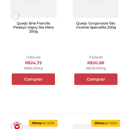
Queijo Brie Francês
Queijo Gorgonzola São
Pedaço Isigny Ste Mère
Vicente Specialite 200g
250g
R$
52
,
49
R$
25
,
83
R$
24
,
75
R$
20
,
88
R$
99
,
00
/kg
R$
109
,
90
/kg
Comprar
Comprar
Oferta
até
12/08
Oferta
até
12/08