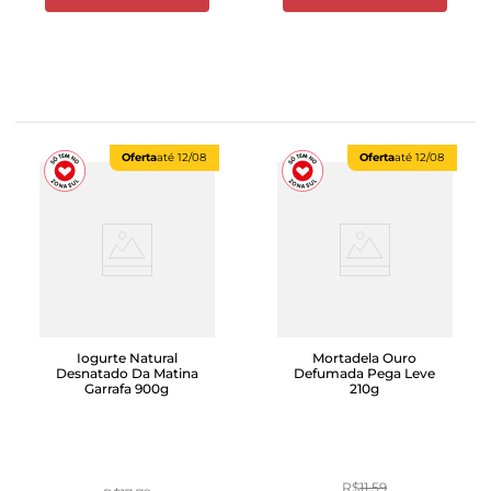
Oferta
até
12/08
Oferta
até
12/08
Iogurte Natural
Mortadela Ouro
Desnatado Da Matina
Defumada Pega Leve
Garrafa 900g
210g
R$
11
,
59