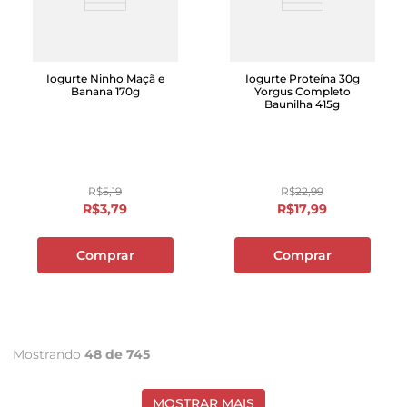
Iogurte Ninho Maçã e
Iogurte Proteína 30g
Banana 170g
Yorgus Completo
Baunilha 415g
R$
5
,
19
R$
22
,
99
R$
3
,
79
R$
17
,
99
Comprar
Comprar
Mostrando
48 de 745
MOSTRAR MAIS