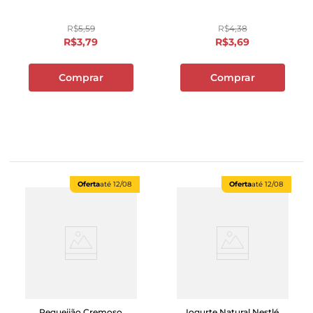
R$
5
,
59
R$
4
,
38
R$
3
,
79
R$
3
,
69
Comprar
Comprar
Oferta
até
12/08
Oferta
até
12/08
Requeijão Cremoso
Iogurte Natural Nestlé