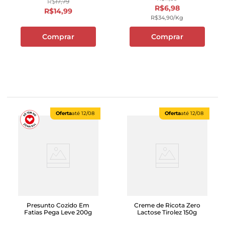
R$
17
,
79
R$
6
,
98
R$
14
,
99
R$
34
,
90
/kg
Comprar
Comprar
Oferta
até
12/08
Oferta
até
12/08
Presunto Cozido Em
Creme de Ricota Zero
Fatias Pega Leve 200g
Lactose Tirolez 150g