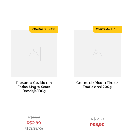
Oferta
até
12/08
Oferta
até
12/08
Presunto Cozido em
Creme de Ricota Tirolez
Fatias Magro Seara
Tradicional 200g
Bandeja 100g
R$
3
,
89
R$
12
,
59
R$
2
,
99
R$
8
,
90
R$
29
,
98
/kg