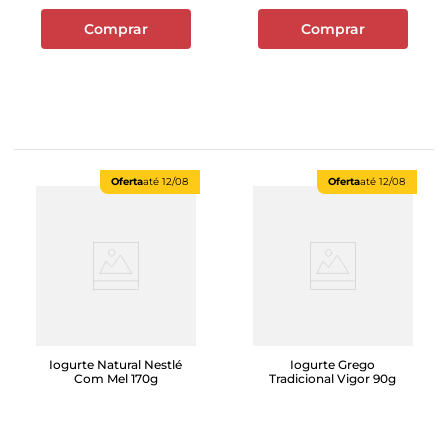
Comprar
Comprar
Oferta
até
12/08
Oferta
até
12/08
Iogurte Natural Nestlé
Iogurte Grego
Com Mel 170g
Tradicional Vigor 90g