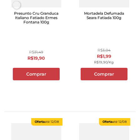
Presunto Cru Granduca
Mortadela Defumada
Italiano Fatiado Ermes
Seara Fatiada 100g
Fontana 100g
R$
3
,
04
R$
31
,
49
R$
1
,
99
R$
19
,
90
R$
19
,
90
/kg
Comprar
Comprar
Oferta
até
12/08
Oferta
até
12/08