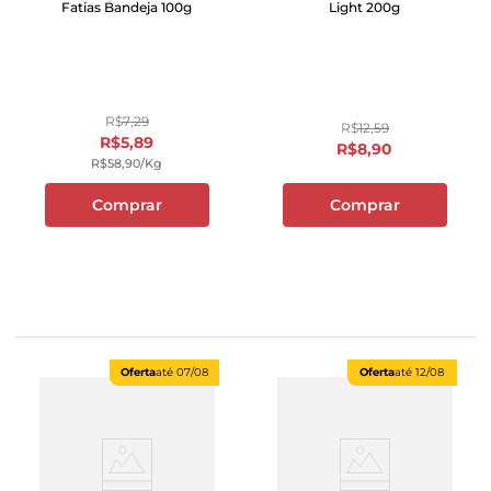
Fatias Bandeja 100g
Light 200g
R$
7
,
29
R$
12
,
59
R$
5
,
89
R$
8
,
90
R$
58
,
90
/kg
Comprar
Comprar
Oferta
até
07/08
Oferta
até
12/08