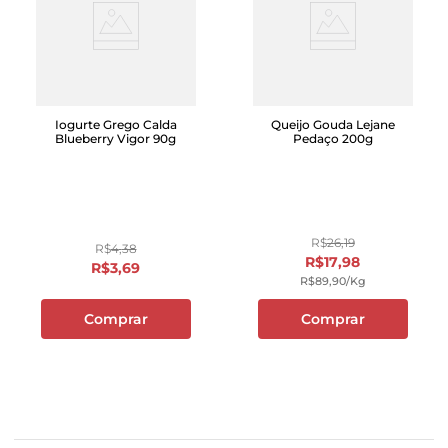
Iogurte Grego Calda
Queijo Gouda Lejane
Blueberry Vigor 90g
Pedaço 200g
R$
26
,
19
R$
4
,
38
R$
17
,
98
R$
3
,
69
R$
89
,
90
/kg
Comprar
Comprar