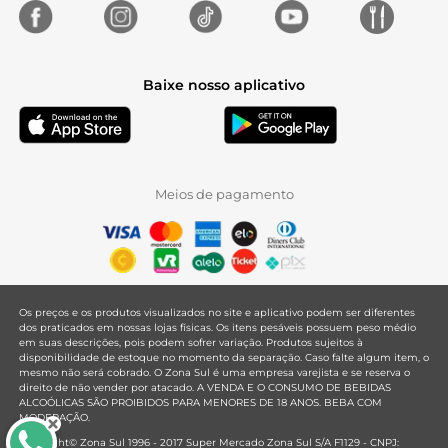
Baixe nosso aplicativo
Meios de pagamento
Os preços e os produtos visualizados no site e aplicativo podem ser diferentes
dos praticados em nossas lojas físicas. Os itens pesáveis possuem peso médio
em suas descrições, pois podem sofrer variação. Produtos sujeitos à
disponibilidade de estoque no momento da separação. Caso falte algum item, o
mesmo não será cobrado. O Zona Sul é uma empresa varejista e se reserva o
direito de não vender por atacado. A VENDA E O CONSUMO DE BEBIDAS
ALCOÓLICAS SÃO PROIBIDOS PARA MENORES DE 18 ANOS. BEBA COM
MODERAÇÃO.
Copyright© Zona Sul 1996 - 2017 Super Mercado Zona Sul S/A F1129 - CNPJ: