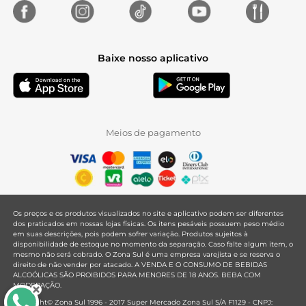
Baixe nosso aplicativo
Meios de pagamento
Os preços e os produtos visualizados no site e aplicativo podem ser diferentes
dos praticados em nossas lojas físicas. Os itens pesáveis possuem peso médio
em suas descrições, pois podem sofrer variação. Produtos sujeitos à
disponibilidade de estoque no momento da separação. Caso falte algum item, o
mesmo não será cobrado. O Zona Sul é uma empresa varejista e se reserva o
direito de não vender por atacado. A VENDA E O CONSUMO DE BEBIDAS
ALCOÓLICAS SÃO PROIBIDOS PARA MENORES DE 18 ANOS. BEBA COM
MODERAÇÃO.
Copyright© Zona Sul 1996 - 2017 Super Mercado Zona Sul S/A F1129 - CNPJ: