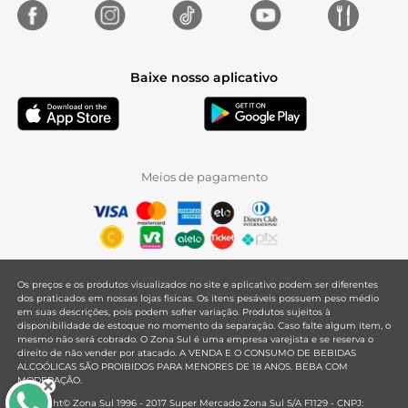
Baixe nosso aplicativo
Meios de pagamento
Os preços e os produtos visualizados no site e aplicativo podem ser diferentes
dos praticados em nossas lojas físicas. Os itens pesáveis possuem peso médio
em suas descrições, pois podem sofrer variação. Produtos sujeitos à
disponibilidade de estoque no momento da separação. Caso falte algum item, o
mesmo não será cobrado. O Zona Sul é uma empresa varejista e se reserva o
direito de não vender por atacado. A VENDA E O CONSUMO DE BEBIDAS
ALCOÓLICAS SÃO PROIBIDOS PARA MENORES DE 18 ANOS. BEBA COM
MODERAÇÃO.
Copyright© Zona Sul 1996 - 2017 Super Mercado Zona Sul S/A F1129 - CNPJ: