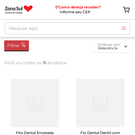
Como deseja receber?
Informe seu CEP
Pesquise aqui
ordenar por
Filtrar
Relevância
Você viu todos os
15
produtos
Fita Dental Encerada
Fio Dental Dentil com