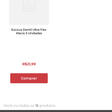
Escova Dentil Ultra Flex
Macia 3 Unidades
R$
21
,
99
Comprar
Você viu todos os
15
produtos