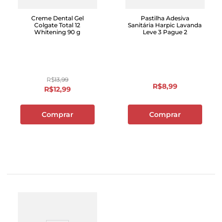
Creme Dental Gel
Pastilha Adesiva
Colgate Total 12
Sanitária Harpic Lavanda
Whitening 90 g
Leve 3 Pague 2
R$
13
,
99
R$
8
,
99
R$
12
,
99
Comprar
Comprar