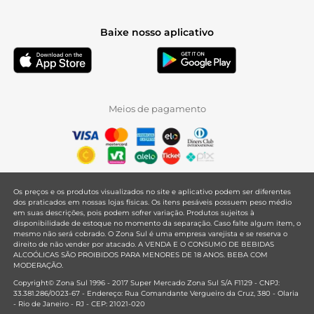
Baixe nosso aplicativo
Meios de pagamento
Os preços e os produtos visualizados no site e aplicativo podem ser diferentes
dos praticados em nossas lojas físicas. Os itens pesáveis possuem peso médio
em suas descrições, pois podem sofrer variação. Produtos sujeitos à
disponibilidade de estoque no momento da separação. Caso falte algum item, o
mesmo não será cobrado. O Zona Sul é uma empresa varejista e se reserva o
direito de não vender por atacado. A VENDA E O CONSUMO DE BEBIDAS
ALCOÓLICAS SÃO PROIBIDOS PARA MENORES DE 18 ANOS. BEBA COM
MODERAÇÃO.
Copyright© Zona Sul 1996 - 2017 Super Mercado Zona Sul S/A F1129 - CNPJ:
33.381.286/0023-67 - Endereço: Rua Comandante Vergueiro da Cruz, 380 - Olaria
- Rio de Janeiro - RJ - CEP: 21021-020