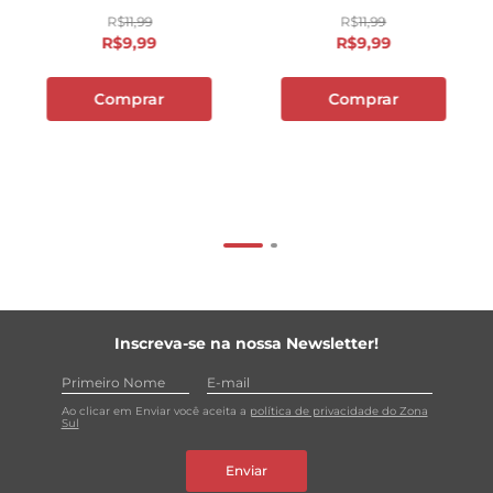
R$
11
,
99
R$
11
,
99
R$
9
,
99
R$
9
,
99
Comprar
Comprar
Inscreva-se na nossa Newsletter!
Ao clicar em Enviar você aceita a
política de privacidade do Zona
Sul
Enviar