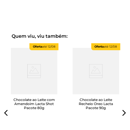
Compartilhe os momentos especiais com Ferrero
Rocher.
*Imagens meramente ilustrativas*"
Quem viu, viu também:
Oferta
até
12/08
Oferta
até
12/08
Chocolate ao Leite com
Chocolate ao Leite
Amendoim Lacta Shot
Recheio Oreo Lacta
Pacote 80g
Pacote 90g