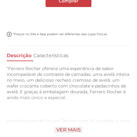
Comprar
*Preços no Site e App podem ser diferentes das Lojas Físicas.
Descrição
Características
"Ferrero Rocher oferece uma experiência de sabor
incomparável de contraste de camadas: uma avelã inteira
no meio, um delicioso recheio cremoso de avelã, um
wafer crocante coberto com chocolate e pedacinhos de
avelã. E graças à embalagem dourada, Ferrero Rocher é
ainda mais único e especial.
A embalagem de Ferrero Rocher com 24 unidades é uma
ótima opção para presentear quem você ama em datas
VER MAIS
especiais como Natal e Páscoa.