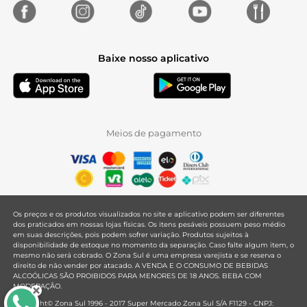
Baixe nosso aplicativo
Meios de pagamento
Os preços e os produtos visualizados no site e aplicativo podem ser diferentes
dos praticados em nossas lojas físicas. Os itens pesáveis possuem peso médio
em suas descrições, pois podem sofrer variação. Produtos sujeitos à
disponibilidade de estoque no momento da separação. Caso falte algum item, o
mesmo não será cobrado. O Zona Sul é uma empresa varejista e se reserva o
direito de não vender por atacado. A VENDA E O CONSUMO DE BEBIDAS
ALCOÓLICAS SÃO PROIBIDOS PARA MENORES DE 18 ANOS. BEBA COM
MODERAÇÃO.
Copyright© Zona Sul 1996 - 2017 Super Mercado Zona Sul S/A F1129 - CNPJ: