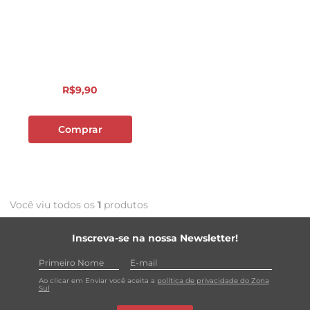
R$
9
,
90
Comprar
Você viu todos os
1
produtos
Inscreva-se na nossa Newsletter!
Ao clicar em Enviar você aceita a
política de privacidade do Zona
Sul