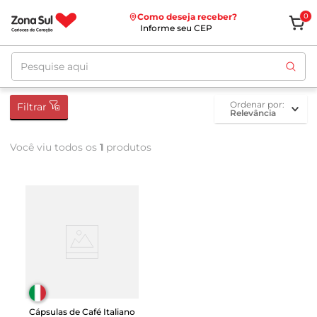
Como deseja receber?
0
Informe seu CEP
Pesquise aqui
ordenar por
Filtrar
Relevância
Você viu todos os
1
produtos
Cápsulas de Café Italiano