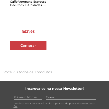
Caffé Vergnano Espresso
Dec Com 10 Unidades 5g
Cada
R$
31
,
95
Comprar
Você viu todos os
1
produtos
Inscreva-se na nossa Newsletter!
Ao clicar em Enviar você aceita a
política de privacidade do Zona
Sul