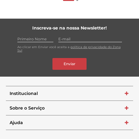
Inscreva-se na nossa Newsletter!
Ao clicar em Enviar você aceita a
política de privacidade do Zona
Sul
Enviar
Institucional
+
Sobre o Serviço
+
Ajuda
+