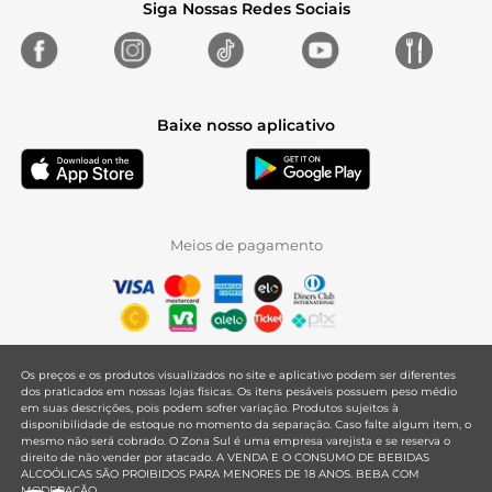
Siga Nossas Redes Sociais
Baixe nosso aplicativo
Meios de pagamento
Os preços e os produtos visualizados no site e aplicativo podem ser diferentes
dos praticados em nossas lojas físicas. Os itens pesáveis possuem peso médio
em suas descrições, pois podem sofrer variação. Produtos sujeitos à
disponibilidade de estoque no momento da separação. Caso falte algum item, o
mesmo não será cobrado. O Zona Sul é uma empresa varejista e se reserva o
direito de não vender por atacado. A VENDA E O CONSUMO DE BEBIDAS
ALCOÓLICAS SÃO PROIBIDOS PARA MENORES DE 18 ANOS. BEBA COM
MODERAÇÃO.