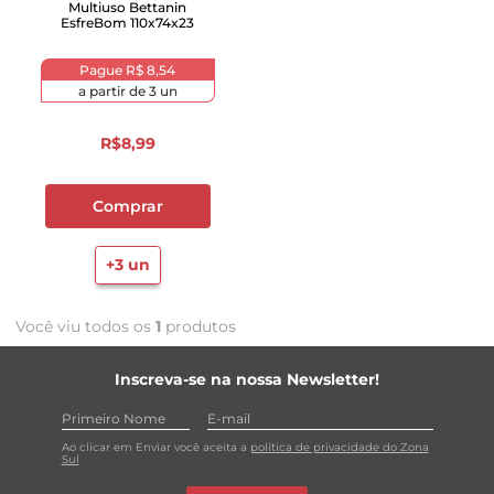
Multiuso Bettanin
EsfreBom 110x74x23
Pague
R$ 8,54
a partir de
3
un
R$
8
,
99
Comprar
+
3
un
Você viu todos os
1
produtos
Inscreva-se na nossa Newsletter!
Ao clicar em Enviar você aceita a
política de privacidade do Zona
Sul