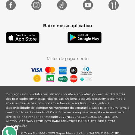
Baixe nosso aplicativo
Meios de pagamento
Os preços e os produtos visualizados no site e aplicativo podem ser diferentes
dos praticados em nossas lojas físicas. Os itens pesáveis possuem peso médio
em suas descrições, pois podem sofrer variação. Produtos sujeitos à
disponibilidade de estoque no momento da separação. Caso falte algum item, o
mesmo não será cobrado. O Zona Sul é uma empresa varejista e se reserva o
direito de não vender por atacado. A VENDA E O CONSUMO DE BEBIDAS
ALCOÓLICAS SÃO PROIBIDOS PARA MENORES DE 18 ANOS. BEBA COM
MODERAÇÃO.
Copyright© Zona Sul 1996 - 2017 Super Mercado Zona Sul S/A F1129 - CNPJ: