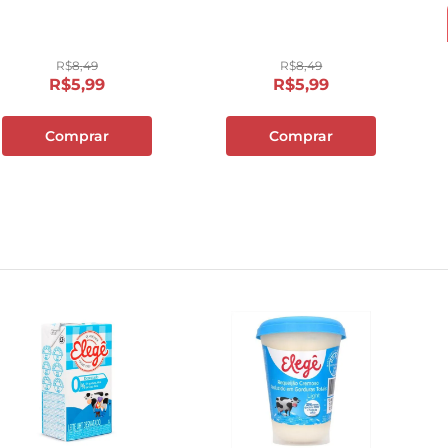
com 6 Unidades
Bandeja com 6 Unidades
10
º
cebola
R$
8
,
49
R$
8
,
49
R$
5
,
99
R$
5
,
99
Comprar
Comprar