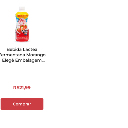
Bebida Láctea
Fermentada Morango
Elegê Embalagem
Econômica 1,15kg
R$
21
,
99
Comprar