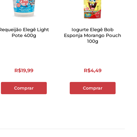
Requeijão Elegê Light
Iogurte Elegê Bob
Pote 400g
Esponja Morango Pouch
100g
R$
19
,
99
R$
4
,
49
Comprar
Comprar