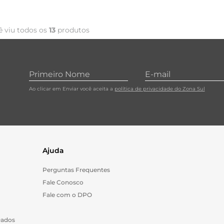
ê viu todos os
13
produtos
Ao clicar em Enviar você aceita a
política de privacidade do Zona Sul
Ajuda
Perguntas Frequentes
Fale Conosco
Fale com o DPO
Dados