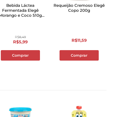
Bebida Láctea
Requeijão Cremoso Elegê
Fermentada Elegê
Copo 200g
Morango e Coco 510g
andeja com 6 Unidades
R$
8
,
49
R$
11
,
59
R$
5
,
99
Comprar
Comprar