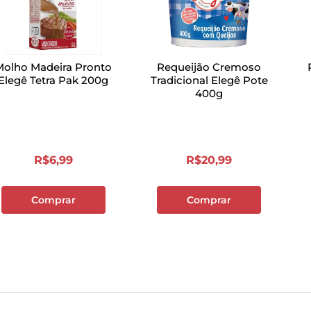
Molho Madeira Pronto
Requeijão Cremoso
Elegê Tetra Pak 200g
Tradicional Elegê Pote
400g
R$
6
,
99
R$
20
,
99
Comprar
Comprar