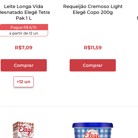
Leite Longa Vida
Requeijão Cremoso Light
esnatado Elegê Tetra
Elegê Copo 200g
Pak 1 L
B
Pague
R$ 6,74
a partir de
12
un
R$
7
,
09
R$
11
,
59
Comprar
Comprar
+
12
un