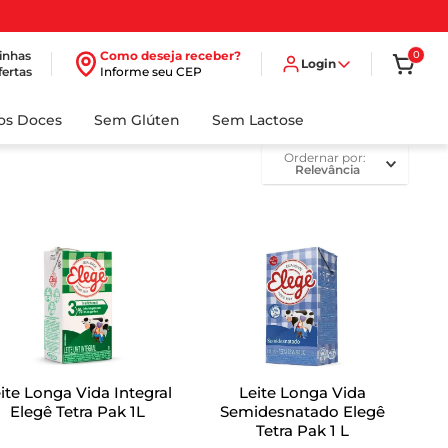
inhas
Como deseja receber?
0
Login
fertas
Informe seu CEP
dos Doces
Sem Glúten
Sem Lactose
ordernar por
Relevância
ite Longa Vida Integral
Leite Longa Vida
Elegê Tetra Pak 1L
Semidesnatado Elegê
Tetra Pak 1 L