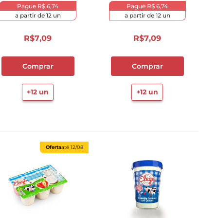
Pague
R$ 6,74
Pague
R$ 6,74
a partir de
12
un
a partir de
12
un
R$
7
,
09
R$
7
,
09
Comprar
Comprar
+
12
un
+
12
un
Oferta
até
12/08