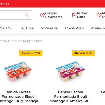
ventos
Compre
Minhas
M
Novamente
Listas
O
TERMOS MAIS
Zona Sul
Só Hoje
BUSCADOS
Rotisseria
L'or & Pilão
Ateliê 
1
º
cafe
ê viu todos os
13
produtos
2
º
papel higienico
3
º
iogurte
Oferta
até
12/08
Oferta
até
12/08
4
º
manteiga
5
º
azeite
6
º
biscoito
7
º
detergente
Bebida Láctea
Bebida Láctea
Le
8
º
leite
Fermentada Elegê
Fermentada Elegê
orango 510g Bandeja
Morango e Ameixa 510g
9
º
chocolate