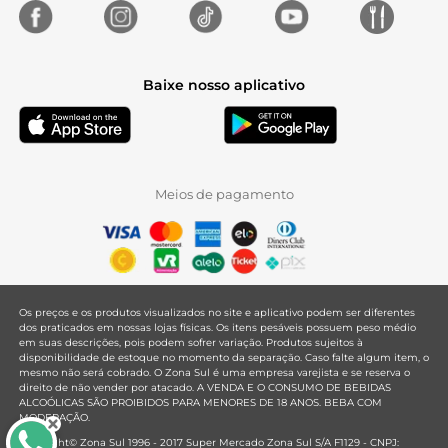
Baixe nosso aplicativo
Meios de pagamento
Os preços e os produtos visualizados no site e aplicativo podem ser diferentes
dos praticados em nossas lojas físicas. Os itens pesáveis possuem peso médio
em suas descrições, pois podem sofrer variação. Produtos sujeitos à
disponibilidade de estoque no momento da separação. Caso falte algum item, o
mesmo não será cobrado. O Zona Sul é uma empresa varejista e se reserva o
direito de não vender por atacado. A VENDA E O CONSUMO DE BEBIDAS
ALCOÓLICAS SÃO PROIBIDOS PARA MENORES DE 18 ANOS. BEBA COM
MODERAÇÃO.
Copyright© Zona Sul 1996 - 2017 Super Mercado Zona Sul S/A F1129 - CNPJ: