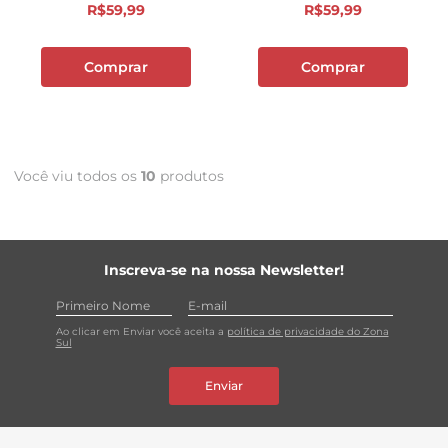
R$
59
,
99
R$
59
,
99
Comprar
Comprar
Você viu todos os
10
produtos
Inscreva-se na nossa Newsletter!
Ao clicar em Enviar você aceita a
política de privacidade do Zona
Sul
Enviar