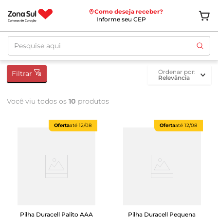
Como deseja receber?
Informe seu CEP
Pesquise aqui
ordenar por
Filtrar
Relevância
Você viu todos os
10
produtos
Oferta
até
12/08
Oferta
até
12/08
Pilha Duracell Palito AAA
Pilha Duracell Pequena