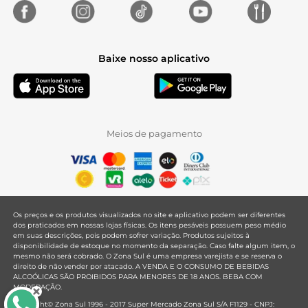
Baixe nosso aplicativo
Meios de pagamento
Os preços e os produtos visualizados no site e aplicativo podem ser diferentes
dos praticados em nossas lojas físicas. Os itens pesáveis possuem peso médio
em suas descrições, pois podem sofrer variação. Produtos sujeitos à
disponibilidade de estoque no momento da separação. Caso falte algum item, o
mesmo não será cobrado. O Zona Sul é uma empresa varejista e se reserva o
direito de não vender por atacado. A VENDA E O CONSUMO DE BEBIDAS
ALCOÓLICAS SÃO PROIBIDOS PARA MENORES DE 18 ANOS. BEBA COM
MODERAÇÃO.
Copyright© Zona Sul 1996 - 2017 Super Mercado Zona Sul S/A F1129 - CNPJ: