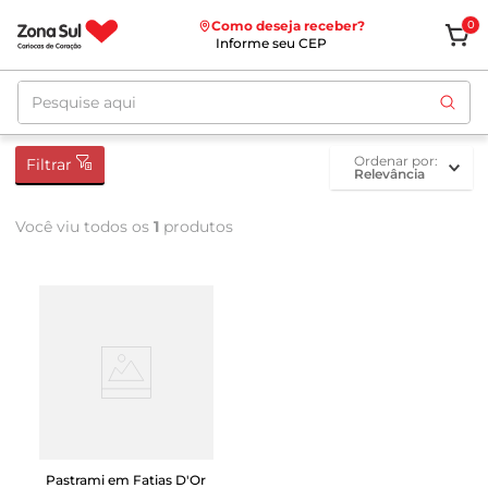
Como deseja receber?
0
Informe seu CEP
Pesquise aqui
ordenar por
Filtrar
Relevância
Você viu todos os
1
produtos
Pastrami em Fatias D'Or