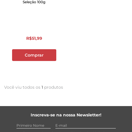
Seleção 100g
R$
51
,
99
Comprar
Você viu todos os
1
produtos
Inscreva-se na nossa Newsletter!