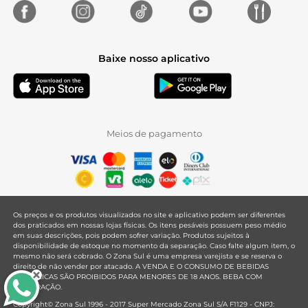
Baixe nosso aplicativo
Meios de pagamento
Os preços e os produtos visualizados no site e aplicativo podem ser diferentes
dos praticados em nossas lojas físicas. Os itens pesáveis possuem peso médio
em suas descrições, pois podem sofrer variação. Produtos sujeitos à
disponibilidade de estoque no momento da separação. Caso falte algum item, o
mesmo não será cobrado. O Zona Sul é uma empresa varejista e se reserva o
direito de não vender por atacado. A VENDA E O CONSUMO DE BEBIDAS
ALCOÓLICAS SÃO PROIBIDOS PARA MENORES DE 18 ANOS. BEBA COM
MODERAÇÃO.
Copyright© Zona Sul 1996 - 2017 Super Mercado Zona Sul S/A F1129 - CNPJ: