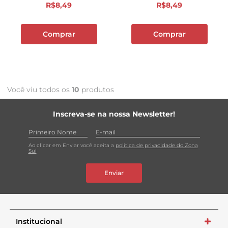
R$
8
,
49
R$
8
,
49
Comprar
Comprar
Você viu todos os
10
produtos
Inscreva-se na nossa Newsletter!
Ao clicar em Enviar você aceita a
política de privacidade do Zona
Sul
Enviar
Institucional
+