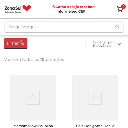
Como deseja receber?
0
Informe seu CEP
Pesquise aqui
ordenar por
Filtrar
Relevância
Você viu todos os
10
produtos
Marshmallow Baunilha
Bala Docigoma Docile