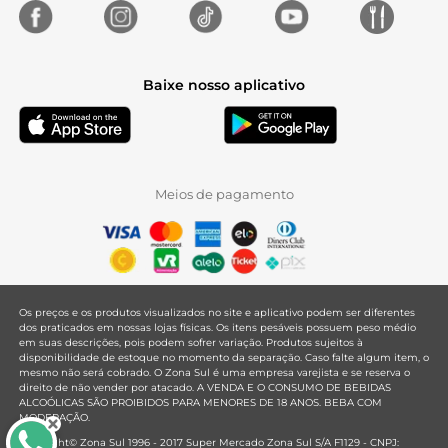
Baixe nosso aplicativo
Meios de pagamento
Os preços e os produtos visualizados no site e aplicativo podem ser diferentes
dos praticados em nossas lojas físicas. Os itens pesáveis possuem peso médio
em suas descrições, pois podem sofrer variação. Produtos sujeitos à
disponibilidade de estoque no momento da separação. Caso falte algum item, o
mesmo não será cobrado. O Zona Sul é uma empresa varejista e se reserva o
direito de não vender por atacado. A VENDA E O CONSUMO DE BEBIDAS
ALCOÓLICAS SÃO PROIBIDOS PARA MENORES DE 18 ANOS. BEBA COM
MODERAÇÃO.
Copyright© Zona Sul 1996 - 2017 Super Mercado Zona Sul S/A F1129 - CNPJ: