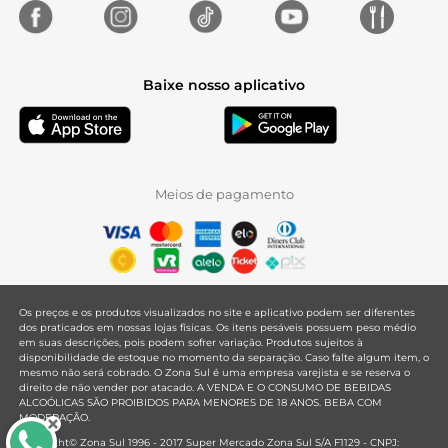
Baixe nosso aplicativo
Meios de pagamento
Os preços e os produtos visualizados no site e aplicativo podem ser diferentes
dos praticados em nossas lojas físicas. Os itens pesáveis possuem peso médio
em suas descrições, pois podem sofrer variação. Produtos sujeitos à
disponibilidade de estoque no momento da separação. Caso falte algum item, o
mesmo não será cobrado. O Zona Sul é uma empresa varejista e se reserva o
direito de não vender por atacado. A VENDA E O CONSUMO DE BEBIDAS
ALCOÓLICAS SÃO PROIBIDOS PARA MENORES DE 18 ANOS. BEBA COM
MODERAÇÃO.
Copyright© Zona Sul 1996 - 2017 Super Mercado Zona Sul S/A F1129 - CNPJ: