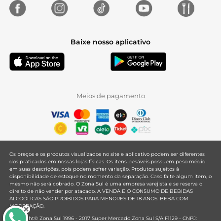
Baixe nosso aplicativo
Meios de pagamento
Os preços e os produtos visualizados no site e aplicativo podem ser diferentes
dos praticados em nossas lojas físicas. Os itens pesáveis possuem peso médio
em suas descrições, pois podem sofrer variação. Produtos sujeitos à
disponibilidade de estoque no momento da separação. Caso falte algum item, o
mesmo não será cobrado. O Zona Sul é uma empresa varejista e se reserva o
direito de não vender por atacado. A VENDA E O CONSUMO DE BEBIDAS
ALCOÓLICAS SÃO PROIBIDOS PARA MENORES DE 18 ANOS. BEBA COM
MODERAÇÃO.
Copyright© Zona Sul 1996 - 2017 Super Mercado Zona Sul S/A F1129 - CNPJ: