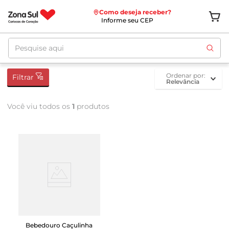
Como deseja receber?
Informe seu CEP
Pesquise aqui
ordenar por
Filtrar
Relevância
Você viu todos os
1
produtos
Bebedouro Caçulinha