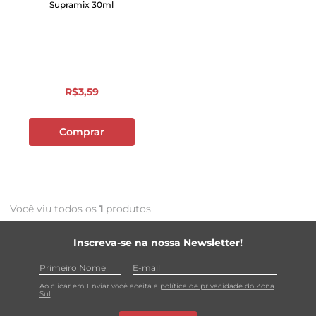
Supramix 30ml
R$
3
,
59
Comprar
Você viu todos os
1
produtos
Inscreva-se na nossa Newsletter!
Ao clicar em Enviar você aceita a
política de privacidade do Zona
Sul