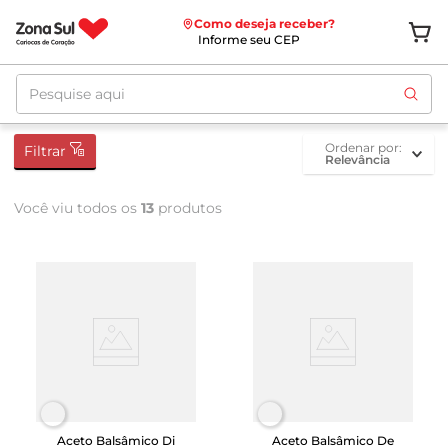
Como deseja receber?
Informe seu CEP
Pesquise aqui
ordenar por
Filtrar
Relevância
Você viu todos os
13
produtos
Aceto Balsâmico Di
Aceto Balsâmico De