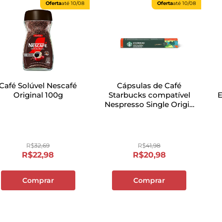
Oferta
até
10/08
Oferta
até
10/08
Café Solúvel Nescafé
Cápsulas de Café
Original 100g
Starbucks compatível
E
Nespresso Single Origin
Colômbia com 10
unidades
R$
32
,
69
R$
41
,
98
R$
22
,
98
R$
20
,
98
Comprar
Comprar