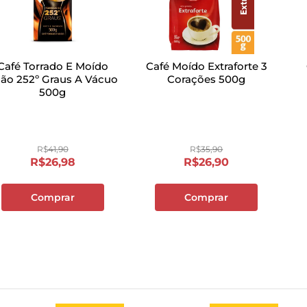
Café Torrado E Moído
Café Moído Extraforte 3
lão 252º Graus A Vácuo
Corações 500g
500g
R$
41
,
90
R$
35
,
90
R$
26
,
98
R$
26
,
90
Comprar
Comprar