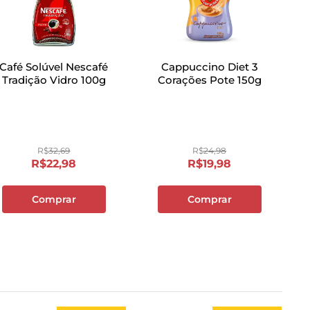
Café Solúvel Nescafé
Cappuccino Diet 3
Tradição Vidro 100g
Corações Pote 150g
R$
32
,
69
R$
24
,
98
R$
22
,
98
R$
19
,
98
Comprar
Comprar