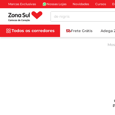
Marcas Exclusivas
Nossas Lojas
Novidades
Cursos
E
Pesquise aqui
Todos os corredores
Frete Grátis
Adega 
Mos
P