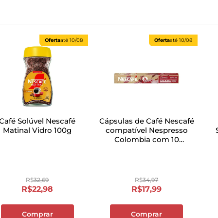
Oferta
até
10/08
Oferta
até
10/08
Café Solúvel Nescafé
Cápsulas de Café Nescafé
Matinal Vidro 100g
compatível Nespresso
Colombia com 10
unidades
E
R$
32
,
69
R$
34
,
97
R$
22
,
98
R$
17
,
99
Comprar
Comprar