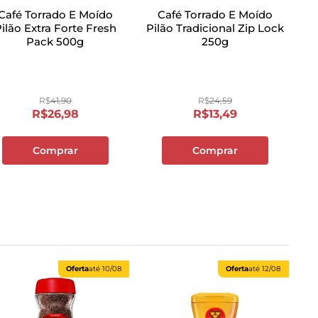
Café Torrado E Moído
Café Torrado E Moído
ilão Extra Forte Fresh
Pilão Tradicional Zip Lock
Pack 500g
250g
R$
41
,
90
R$
24
,
59
R$
26
,
98
R$
13
,
49
Comprar
Comprar
Oferta
até
10/08
Oferta
até
12/08