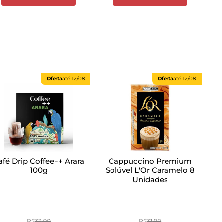
Oferta
até
12/08
Oferta
até
12/08
afé Drip Coffee++ Arara
Cappuccino Premium
100g
Solúvel L'Or Caramelo 8
Unidades
R$
33
,
90
R$
31
,
98