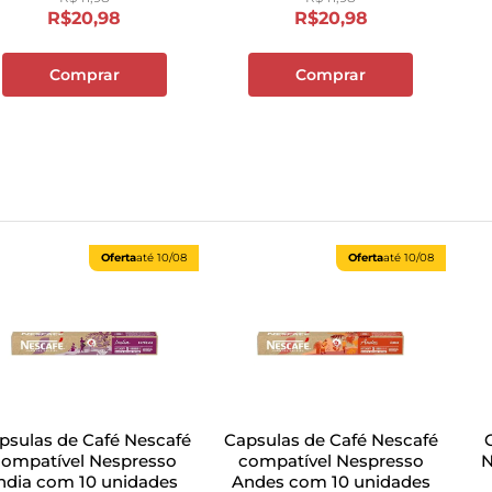
R$
20
,
98
R$
20
,
98
Comprar
Comprar
Oferta
até
10/08
Oferta
até
10/08
psulas de Café Nescafé
Capsulas de Café Nescafé
compatível Nespresso
compatível Nespresso
N
ndia com 10 unidades
Andes com 10 unidades