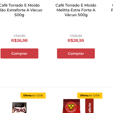
Café Torrado E Moído
Café Torrado E Moído
ilão Extraforte A Vácuo
Melitta Extra Forte A
P
500g
Vácuo 500g
R$
41
,
90
R$
33
,
90
R$
26
,
98
R$
28
,
95
Comprar
Comprar
Oferta
até
12/08
Oferta
até
12/08