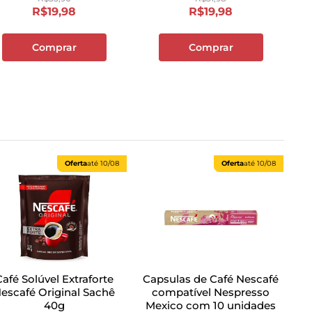
R$
19
,
98
R$
19
,
98
Comprar
Comprar
Oferta
até
10/08
Oferta
até
10/08
Café Solúvel Extraforte
Capsulas de Café Nescafé
escafé Original Sachê
compatível Nespresso
40g
Mexico com 10 unidades