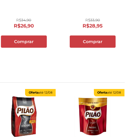
R$
34
,
90
R$
33
,
90
R$
26
,
90
R$
28
,
95
Comprar
Comprar
Oferta
até
12/08
Oferta
até
12/08