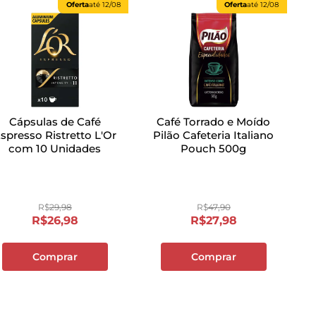
Oferta
até
12/08
Oferta
até
12/08
Cápsulas de Café
Café Torrado e Moído
spresso Ristretto L'Or
Pilão Cafeteria Italiano
com 10 Unidades
Pouch 500g
R$
29
,
98
R$
47
,
90
R$
26
,
98
R$
27
,
98
Comprar
Comprar