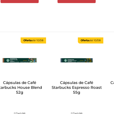
Oferta
até
10/08
Oferta
até
10/08
Cápsulas de Café
Cápsulas de Café
C
tarbucks House Blend
Starbucks Espresso Roast
52g
55g
R$
41
,
98
R$
41
,
98