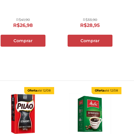
R$
41
,
90
R$
33
,
90
R$
26
,
98
R$
28
,
95
Comprar
Comprar
Oferta
até
12/08
Oferta
até
12/08