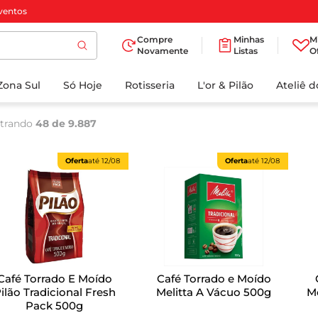
ventos
Compre
Minhas
M
Novamente
Listas
O
Zona Sul
Só Hoje
Rotisseria
L'or & Pilão
Ateliê 
trando
48 de 9.887
Oferta
até
12/08
Oferta
até
12/08
Café Torrado E Moído
Café Torrado e Moído
ilão Tradicional Fresh
Melitta A Vácuo 500g
Moído 
Pack 500g