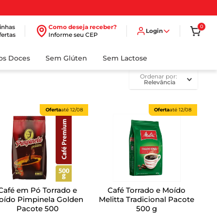
inhas
Como deseja receber?
0
Login
fertas
Informe seu CEP
dos Doces
Sem Glúten
Sem Lactose
ordenar por
Relevância
Oferta
até
12/08
Oferta
até
12/08
Café em Pó Torrado e
Café Torrado e Moído
Pimpinela Golden
Melitta Tradicional Pacote
Pacote 500
500 g