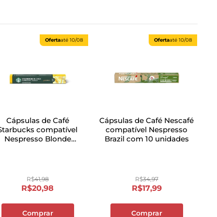
Oferta
até
10/08
Oferta
até
10/08
Cápsulas de Café
Cápsulas de Café Nescafé
Starbucks compatível
compatível Nespresso
Nespresso Blonde
Brazil com 10 unidades
spresso Roast com 10
unidades
R$
41
,
98
R$
34
,
97
R$
20
,
98
R$
17
,
99
Comprar
Comprar