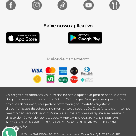
Baixe nosso aplicativo
Meios de pagamento
Os preços e os produtos visualizados no site e aplicativo podem ser diferentes
dos praticados em nossas lojas físicas. Os itens pesáveis possuem peso médio
em suas descrições, pois podem sofrer variação. Produtos sujeitos à
disponibilidade de estoque no momento da separação. Caso falte algum item, o
mesmo não será cobrado. O Zona Sul é uma empresa varejista e se reserva o
direito de não vender por atacado. A VENDA E O CONSUMO DE BEBIDAS
ALCOÓLICAS SÃO PROIBIDOS PARA MENORES DE 18 ANOS. BEBA COM
MODERAÇÃO.
Copyright© Zona Sul 1996 - 2017 Super Mercado Zona Sul S/A F1129 - CNPJ: