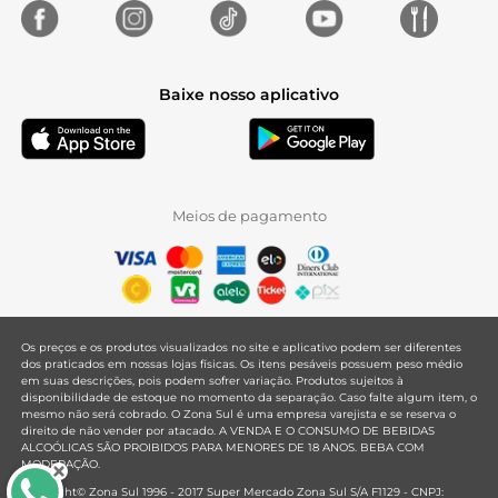
Baixe nosso aplicativo
Meios de pagamento
Os preços e os produtos visualizados no site e aplicativo podem ser diferentes
dos praticados em nossas lojas físicas. Os itens pesáveis possuem peso médio
em suas descrições, pois podem sofrer variação. Produtos sujeitos à
disponibilidade de estoque no momento da separação. Caso falte algum item, o
mesmo não será cobrado. O Zona Sul é uma empresa varejista e se reserva o
direito de não vender por atacado. A VENDA E O CONSUMO DE BEBIDAS
ALCOÓLICAS SÃO PROIBIDOS PARA MENORES DE 18 ANOS. BEBA COM
MODERAÇÃO.
Copyright© Zona Sul 1996 - 2017 Super Mercado Zona Sul S/A F1129 - CNPJ: